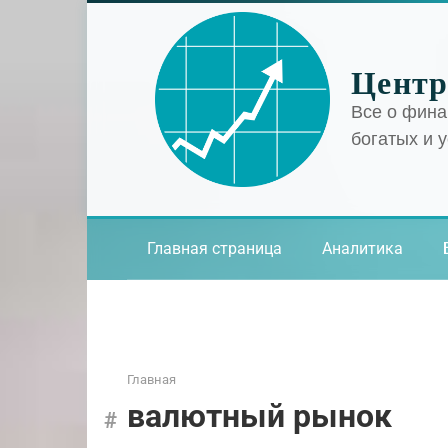
Перейти
к
контенту
Центр
Все о фина
богатых и 
Главная страница
Аналитика
Главная
валютный рынок