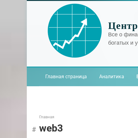
Перейти
к
контенту
Центр
Все о фина
богатых и 
Главная страница
Аналитика
Главная
web3