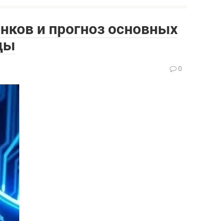
нков и прогноз основных
оды
0