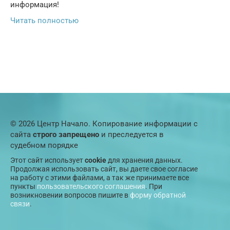
информация!
Читать полностью
© 2026 Центр Начало. Копирование информации с
сайта
строго запрещено
и преследуется в
судебном порядке
Этот сайт использует
cookie
для хранения данных.
Продолжая использовать сайт, вы даете свое согласие
на работу с этими файлами, а так же принимаете все
пункты
пользовательского соглашения
. При
возникновении вопросов пишите в
форму обратной
связи
.