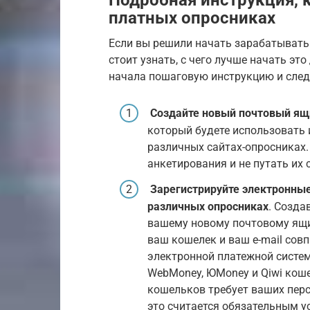
платных опросниках
Если вы решили начать зарабатывать
стоит узнать, с чего лучше начать это
начала пошаговую инструкцию и следу
Создайте новый почтовый ящ
который будете использовать 
различных сайтах-опросниках.
анкетирования и не путать их
Зарегистрируйте электронны
различных опросниках
. Созда
вашему новому почтовому ящик
ваш кошелек и ваш e-mail сов
электронной платежной систе
WebMoney, ЮMoney и Qiwi коше
кошельков требует ваших пер
это считается обязательным ус