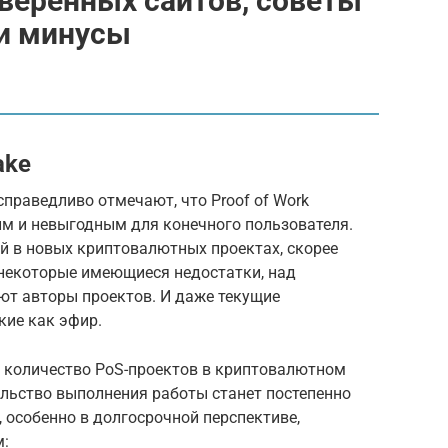
оверенных сайтов, советы
 и минусы
ake
праведливо отмечают, что Proof of Work
м и невыгодным для конечного пользователя.
ций в новых криптовалютных проектах, скорее
 некоторые имеющиеся недостатки, над
ют авторы проектов. И даже текущие
кие как эфир.
о количество PoS-проектов в криптовалютном
ельство выполнения работы станет постепенно
, особенно в долгосрочной перспективе,
м: