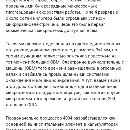
Современные процессоры – это уже ставшие
привычными 64-х разрядные микросхемы с
гигогерцовыми скоростями работы. Но те 4 разряда и
около сотни килогерц были огромным успехом
микрорадиоэлектроники. Ведь это была первая
коммерческая микросхема, доступная всем.
Такая микросхема, сделанная на одном единственном
полупроводниковом кристалле, размером 3х4 мм, по
своим функциям полностью заменяла известные на
тот момент большие ЭВМ. Электронно-вычислительные
машины (ЭВМ) того времени размещались в огромных
залах и снабжались промышленными системами
охлаждения и кондиционирования. А тут, взамен всей
этой дорогостоящей громадине, – одна малюсенькая
микросхема в стандартном корпусе, как многие другие
микросхемы того времени, и ценой всего около 200
долларов США.
Первоначально процессор 4004 разрабатывался как
основной вычислительный элемент в калькуляторах.