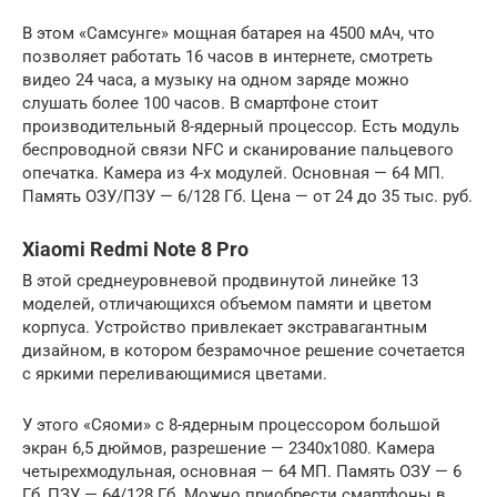
В этом «Самсунге» мощная батарея на 4500 мАч, что
позволяет работать 16 часов в интернете, смотреть
видео 24 часа, а музыку на одном заряде можно
слушать более 100 часов. В смартфоне стоит
производительный 8-ядерный процессор. Есть модуль
беспроводной связи NFC и сканирование пальцевого
опечатка. Камера из 4-х модулей. Основная — 64 МП.
Память ОЗУ/ПЗУ — 6/128 Гб. Цена — от 24 до 35 тыс. руб.
Xiaomi Redmi Note 8 Pro
В этой среднеуровневой продвинутой линейке 13
моделей, отличающихся объемом памяти и цветом
корпуса. Устройство привлекает экстравагантным
дизайном, в котором безрамочное решение сочетается
с яркими переливающимися цветами.
У этого «Сяоми» с 8-ядерным процессором большой
экран 6,5 дюймов, разрешение — 2340х1080. Камера
четырехмодульная, основная — 64 МП. Память ОЗУ — 6
Гб, ПЗУ — 64/128 Гб. Можно приобрести смартфоны в