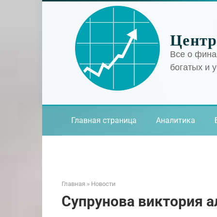
Перейти
к
контенту
Центр
Все о фина
богатых и 
Главная страница
Аналитика
Главная
»
Новости
Супрунова виктория 