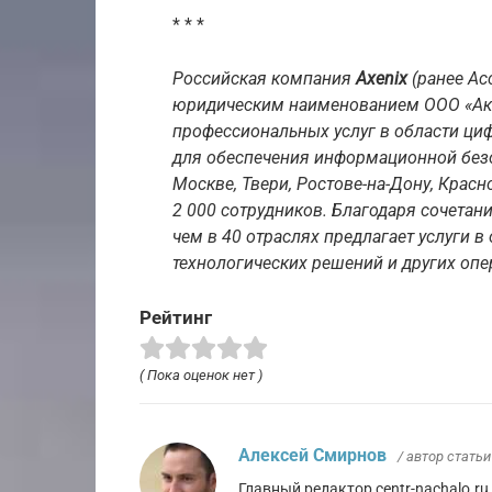
* * *
Российская компания
Axenix
(ранее Ac
юридическим наименованием ООО «Акс
профессиональных услуг в области ци
для обеспечения информационной безо
Москве, Твери, Ростове-на-Дону, Красн
2 000 сотрудников. Благодаря сочетан
чем в 40 отраслях предлагает услуги в 
технологических решений и других оп
Рейтинг
( Пока оценок нет )
Алексей Смирнов
/ автор статьи
Главный редактор centr-nachalo.ru