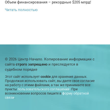
Объем финансирования – рекордные $205 млрд!
Читать полностью
© 2026 Центр Начало. Копирование информации с
сайта
строго запрещено
и преследуется в
судебном порядке
Этот сайт использует
cookie
для хранения данных.
Продолжая использовать сайт, вы даете свое согласие
на работу с этими файлами, а так же принимаете все
пункты
пользовательского соглашения
. При
возникновении вопросов пишите в
форму обратной
связи
.