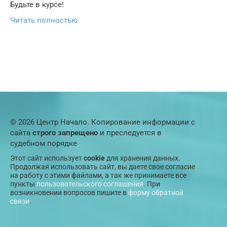
Будьте в курсе!
Читать полностью
© 2026 Центр Начало. Копирование информации с
сайта
строго запрещено
и преследуется в
судебном порядке
Этот сайт использует
cookie
для хранения данных.
Продолжая использовать сайт, вы даете свое согласие
на работу с этими файлами, а так же принимаете все
пункты
пользовательского соглашения
. При
возникновении вопросов пишите в
форму обратной
связи
.