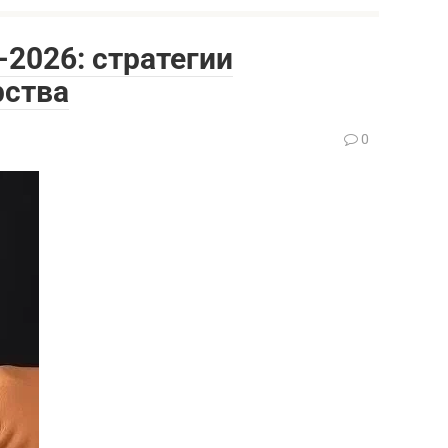
-2026: стратегии
рства
0