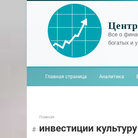
Перейти
к
контенту
Центр
Все о фина
богатых и 
Главная страница
Аналитика
Главная
инвестиции культуру