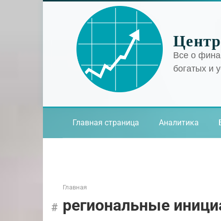
Перейти
к
контенту
Центр
Все о фина
богатых и 
Главная страница
Аналитика
Главная
региональные иниц