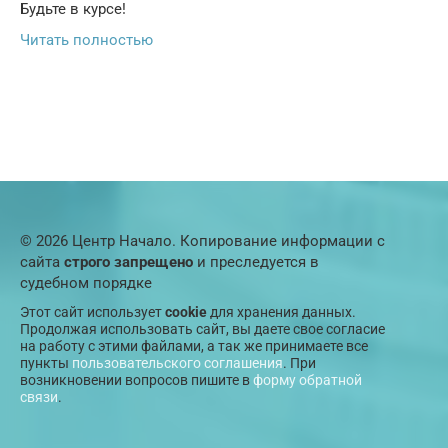
Будьте в курсе!
Читать полностью
© 2026 Центр Начало. Копирование информации с
сайта
строго запрещено
и преследуется в
судебном порядке
Этот сайт использует
cookie
для хранения данных.
Продолжая использовать сайт, вы даете свое согласие
на работу с этими файлами, а так же принимаете все
пункты
пользовательского соглашения
. При
возникновении вопросов пишите в
форму обратной
связи
.