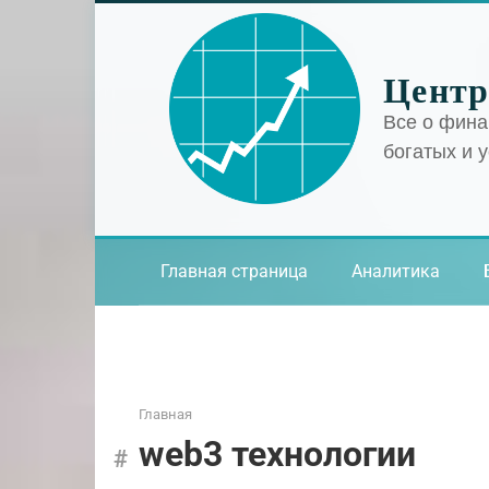
Перейти
к
контенту
Центр
Все о фина
богатых и 
Главная страница
Аналитика
Главная
web3 технологии