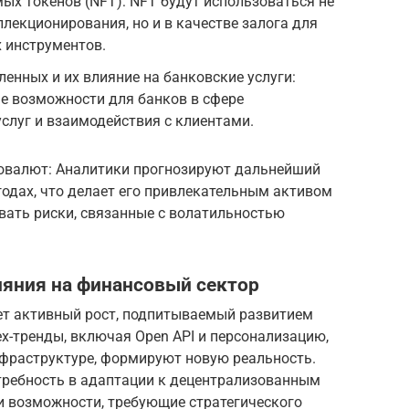
х токенов (NFT): NFT будут использоваться не
ллекционирования, но и в качестве залога для
 инструментов.
енных и их влияние на банковские услуги:
е возможности для банков в сфере
слуг и взаимодействия с клиентами.
товалют: Аналитики прогнозируют дальнейший
 годах, что делает его привлекательным активом
вать риски, связанные с волатильностью
ияния на финансовый сектор
ет активный рост, подпитываемый развитием
х-тренды, включая Open API и персонализацию,
нфраструктуре, формируют новую реальность.
отребность в адаптации к децентрализованным
 возможности, требующие стратегического