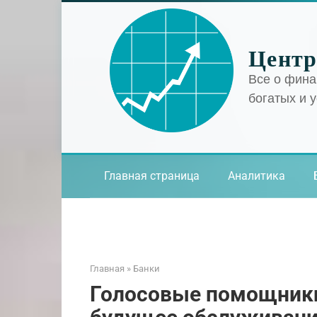
Перейти
к
контенту
Центр
Все о фина
богатых и 
Главная страница
Аналитика
Главная
»
Банки
Голосовые помощники 