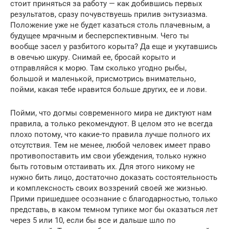
стоит приняться за работу — как добившись первых
результатов, сразу почувствуешь прилив энтузиазма.
Положение уже не будет казаться столь плачевным, а
будущее мрачным и бесперспективным. Чего ты
вообще засел у разбитого корыта? Да еще и укутавшись
в овечью шкуру. Снимай ее, бросай корыто и
отправляйся к морю. Там сколько угодно рыбы,
большой и маленькой, присмотрись внимательно,
пойми, какая тебе нравится больше других, ее и лови.
Пойми, что догмы современного мира не диктуют нам
правила, а только рекомендуют. В целом это не всегда
плохо потому, что какие-то правила лучше полного их
отсутствия. Тем не менее, любой человек имеет право
противопоставить им свои убеждения, только нужно
быть готовым отстаивать их. Для этого никому не
нужно бить лицо, достаточно доказать состоятельность
и комплексность своих воззрений своей же жизнью.
Прими пришедшее осознание с благодарностью, только
представь, в каком темном тупике мог бы оказаться лет
через 5 или 10, если бы все и дальше шло по