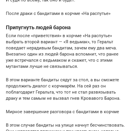
И судя по всему, так оно и будет.
После драки с бандитами в корчме «На распутье»
Припугнуть людей барона
Если после «приветствия» в корчме «На распутье»
выбрать второй вариант — «Я ведьмак», то Геральт
поведает нерадивым бандитам, зачем ему два меча.
Внезапно один из людей барона вспомнит, что ранее
уже встречался с ведьмаком и скажет, что с этими
мутантами лучше не связываться.
В этом варианте бандиты сядут за стол, а вы сможете
продолжить диалог с корчмарём. На сей раз он
поблагодарит Геральта, что тот не стал развязывать
драку и тем самым не вызвал гнев Кровавого Барона.
Мирное завершение разговора с бандитами в корчме
В этом случае бандиты на улице начнут бесчинствовать.