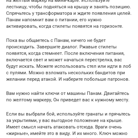
на желтый маркер на мини-карте. Используйте
лестницу, чтобы подняться на крышу и занять позицию.
Спрячьтесь у трансформатора и ждите появления целей.
Панам напомнит вам о питании, его нужно
активировать, когда стилеты появятся на горизонте.
Пока вы общаетесь с Панам, ничего не будет
происходить. Завершите диалог. Ржавые стилеты
появятся, когда стемнеет. После включения питания,
включается свет и может начаться перестрелка, вас
будут искать. Можете использовать стел или идти в лоб
с пулями. Можно взломать нескольких бандитов при
желании перед атакой. И наберите побольше патронов.
Вам нужно найти ключи от машины Панам. Двигайтесь
по желтому маркеру, Он приведет вас к нужному месту.
Если вы выбрали бой, используйте гранаты и прячьтесь
за укрытиями, у вас выгодное положение на крыше.
Имеет смысл начать атаковать отсюда. Враги очень
«жирные», имейте это в виду. И их много. Ключ можно