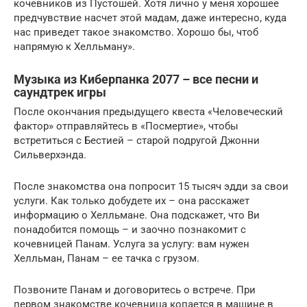
кочевников из Пустошей. Хотя лично у меня хорошее
предчувствие насчет этой мадам, даже интересно, куда
нас приведет такое знакомство. Хорошо бы, чтоб
напрямую к Хелльману».
Музыка из Киберпанка 2077 – все песни и
саундтрек игры
После окончания предыдущего квеста «Человеческий
фактор» отправляйтесь в «Посмертие», чтобы
встретиться с Бестией – старой подругой Джонни
Сильверхэнда.
После знакомства она попросит 15 тысяч эдди за свои
услуги. Как только добудете их – она расскажет
информацию о Хелльмане. Она подскажет, что Ви
понадобится помощь – и заочно познакомит с
кочевницей Панам. Услуга за услугу: вам нужен
Хелльман, Панам – ее тачка с грузом.
Позвоните Панам и договоритесь о встрече. При
первом знакомстве кочевница копается в машине в