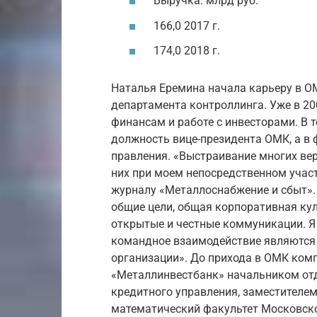
Выручка: млрд руб.
166,0 2017 г.
174,0 2018 г.
Наталья Еремина начала карьеру в ОМ
департамента контроллинга. Уже в 2
финансам и работе с инвесторами. В т
должность вице-президента ОМК, а в 
правления. «Выстраивание многих вер
них при моем непосредственном учас
журналу «Металлоснабжение и сбыт». 
общие цели, общая корпоративная кул
открытые и честные коммуникации. Я 
командное взаимодействие являются 
организации». До прихода в ОМК ком
«Металлинвестбанк» начальником от
кредитного управления, заместителем
математический факультет Московског