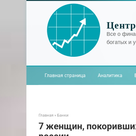
Перейти
к
контенту
Центр
Все о фина
богатых и 
Главная страница
Аналитика
Главная
»
Банки
7 женщин, покоривши