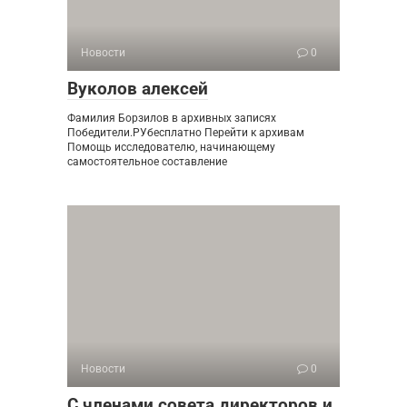
Новости
0
Вуколов алексей
Фамилия Борзилов в архивных записях
Победители.РУбесплатно Перейти к архивам
Помощь исследователю, начинающему
самостоятельное составление
Новости
0
С членами совета директоров и