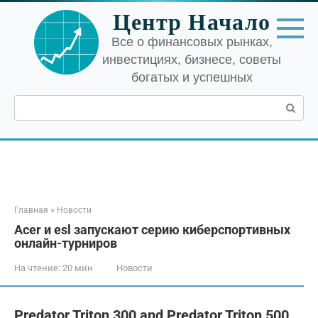
Перейти
Центр Начало
к
контенту
Все о финансовых рынках,
инвестициях, бизнесе, советы
богатых и успешных
Поиск:
Главная
»
Новости
Acer и esl запускают серию киберспортивных
онлайн-турниров
На чтение:
20 мин
Новости
Predator Triton 300 and Predator Triton 500