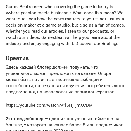
GamesBeat’s creed when covering the game industry is
«where passion meets business.» What does this mean? We
want to tell you how the news matters to you — not just as a
decision-maker at a game studio, but also as a fan of games.
Whether you read our articles, listen to our podcasts, or
watch our videos, GamesBeat will help you learn about the
industry and enjoy engaging with it. Discover our Briefings.
Креатив
Здесь каждый блогер должен подумать, что
уникального может предложить на канале. Опора
может быть на личные творческие амбиции и
способности, на результаты изучения потребительского
предпочтения, на исследование своих конкурентов.
https://youtube.com/watch?v=lSHj_jmXCDM
Этот видеоблогер
— один из популярных геймеров на
Youtube, у которого на канале более 8 млн подписчиков
по состоянию на март 2022 года.