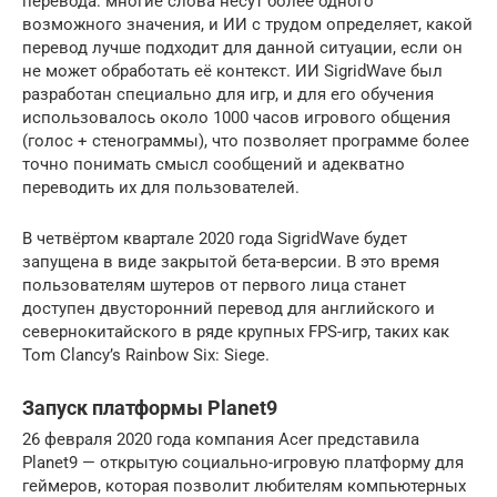
перевода: многие слова несут более одного
возможного значения, и ИИ с трудом определяет, какой
перевод лучше подходит для данной ситуации, если он
не может обработать её контекст. ИИ SigridWave был
разработан специально для игр, и для его обучения
использовалось около 1000 часов игрового общения
(голос + стенограммы), что позволяет программе более
точно понимать смысл сообщений и адекватно
переводить их для пользователей.
В четвёртом квартале 2020 года SigridWave будет
запущена в виде закрытой бета-версии. В это время
пользователям шутеров от первого лица станет
доступен двусторонний перевод для английского и
севернокитайского в ряде крупных FPS-игр, таких как
Tom Clancy’s Rainbow Six: Siege.
Запуск платформы Planet9
26 февраля 2020 года компания Acer представила
Planet9 — открытую социально-игровую платформу для
геймеров, которая позволит любителям компьютерных