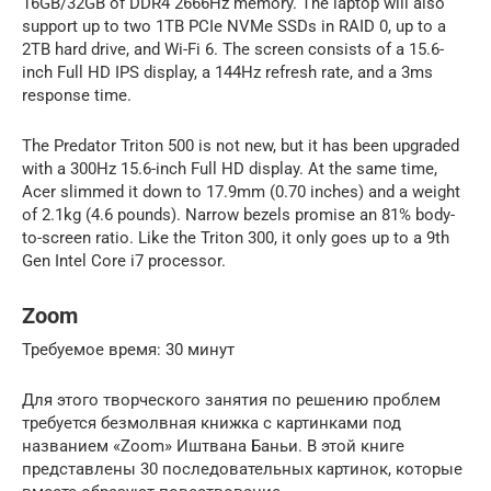
16GB/32GB of DDR4 2666Hz memory. The laptop will also
support up to two 1TB PCIe NVMe SSDs in RAID 0, up to a
2TB hard drive, and Wi-Fi 6. The screen consists of a 15.6-
inch Full HD IPS display, a 144Hz refresh rate, and a 3ms
response time.
The Predator Triton 500 is not new, but it has been upgraded
with a 300Hz 15.6-inch Full HD display. At the same time,
Acer slimmed it down to 17.9mm (0.70 inches) and a weight
of 2.1kg (4.6 pounds). Narrow bezels promise an 81% body-
to-screen ratio. Like the Triton 300, it only goes up to a 9th
Gen Intel Core i7 processor.
Zoom
Требуемое время: 30 минут
Для этого творческого занятия по решению проблем
требуется безмолвная книжка с картинками под
названием «Zoom» Иштвана Баньи. В этой книге
представлены 30 последовательных картинок, которые