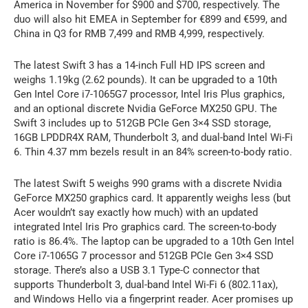
America in November for $900 and $700, respectively. The
duo will also hit EMEA in September for €899 and €599, and
China in Q3 for RMB 7,499 and RMB 4,999, respectively.
The latest Swift 3 has a 14-inch Full HD IPS screen and
weighs 1.19kg (2.62 pounds). It can be upgraded to a 10th
Gen Intel Core i7-1065G7 processor, Intel Iris Plus graphics,
and an optional discrete Nvidia GeForce MX250 GPU. The
Swift 3 includes up to 512GB PCIe Gen 3×4 SSD storage,
16GB LPDDR4X RAM, Thunderbolt 3, and dual-band Intel Wi-Fi
6. Thin 4.37 mm bezels result in an 84% screen-to-body ratio.
The latest Swift 5 weighs 990 grams with a discrete Nvidia
GeForce MX250 graphics card. It apparently weighs less (but
Acer wouldn’t say exactly how much) with an updated
integrated Intel Iris Pro graphics card. The screen-to-body
ratio is 86.4%. The laptop can be upgraded to a 10th Gen Intel
Core i7-1065G 7 processor and 512GB PCIe Gen 3×4 SSD
storage. There’s also a USB 3.1 Type-C connector that
supports Thunderbolt 3, dual-band Intel Wi-Fi 6 (802.11ax),
and Windows Hello via a fingerprint reader. Acer promises up