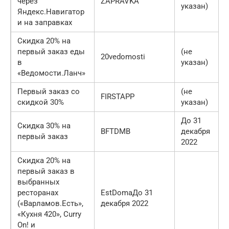
через
ZAPRAVKA
указан)
Яндекс.Навигатор
и на заправках
Скидка 20% на
первый заказ еды
(не
20vedomosti
в
указан)
«Ведомости.Ланч»
Первый заказ со
(не
FIRSTAPP
скидкой 30%
указан)
До 31
Скидка 30% на
BFTDMB
декабря
первый заказ
2022
Скидка 20% на
первый заказ в
выбранных
ресторанах
EstDomaДо 31
(«Варламов.Есть»,
декабря 2022
«Кухня 420», Curry
On! и