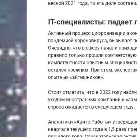
весной 2021 года, то эта доля состави
IT-специалисты: падает 
Активный процесс цифровизации эко
пандемией коронавируса, вызывает по
Очевидно, что в сферу начали приход
правило только прошли соответствующ
компетентности опытным специалистам
остался прежним. При этом, экспертам
опытных «айтишников».
Стоит отметить, что в 2022 году наб
уходом иностранных компаний и «зам
спроса ожидается в следующем году.
Аналитики «Авито.Работы» утверждают,
квартале текущего года в 1,5 раза пр
прошлого года. Соискательская актив