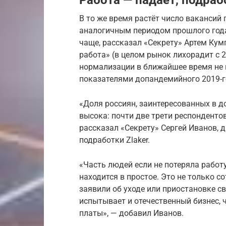
Работа — падает, подраб
В то же время растёт число вакансий 
аналогичным периодом прошлого года
чаще, рассказал «Секрету» Артем Ку
работа» (в целом рынок лихорадит с 
нормализации в ближайшее время не п
показателями допандемийного 2019-г
«Доля россиян, заинтересованных в д
высока: почти две трети респондентов
рассказал «Секрету» Сергей Иванов, 
подработки Zlaker.
«Часть людей если не потеряла работ
находится в простое. Это не только 
заявили об уходе или приостановке с
испытывает и отечественный бизнес,
платы», — добавил Иванов.