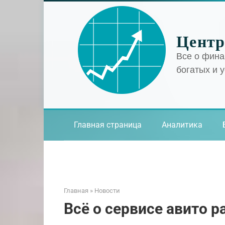
Перейти
к
контенту
Центр
Все о фина
богатых и 
Главная страница
Аналитика
Главная
»
Новости
Всё о сервисе авито р