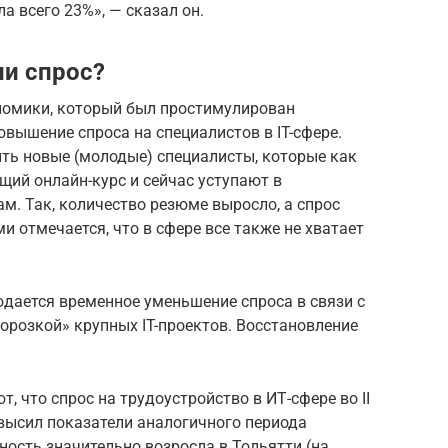
ла всего 23%», — сказал он.
ли спрос?
номики, который был простимулирован
вышение спроса на специалистов в IT-сфере.
ить новые (молодые) специалисты, которые как
ий онлайн-курс и сейчас уступают в
. Так, количество резюме выросло, а спрос
и отмечается, что в сфере все также не хватает
людается временное уменьшение спроса в связи с
орозкой» крупных IT-проектов. Восстановление
 что спрос на трудоустройство в ИТ-сфере во II
евысил показатели аналогичного периода
ность значительно возросла в Тольятти (на