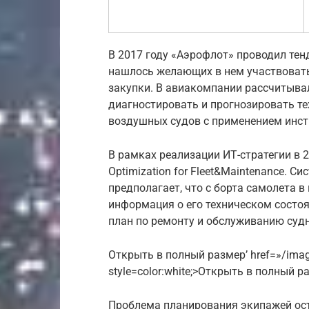
В 2017 году «Аэрофлот» проводил тенд
нашлось желающих в нем участвовать
закупки. В авиакомпании рассчитывал
диагностировать и прогнозировать те
воздушных судов с применением инстр
В рамках реализации ИТ-стратегии в 2
Optimization for Fleet&Maintenance. С
предполагает, что с борта самолета 
информация о его техническом состо
план по ремонту и обслуживанию судн
Открыть в полный размер’ href=»/image
style=color:white;>Открыть в полный р
Проблема планирования экипажей ост