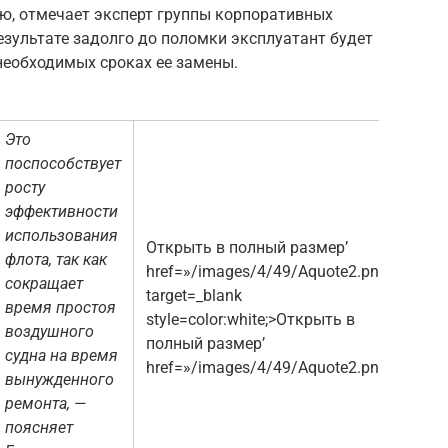
, отмечает эксперт группы корпоративных
езультате задолго до поломки эксплуатант будет
 необходимых сроках ее замены.
Это
поспособствует
росту
эффективности
использования
Открыть в полный размер’
флота, так как
href=»/images/4/49/Aquote2.png»
сокращает
target=_blank
время простоя
style=color:white;>Открыть в
воздушного
полный размер’
судна на время
href=»/images/4/49/Aquote2.png»>
вынужденного
ремонта, —
поясняет