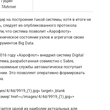
Гущин
TAdviser.
ер на построение такой системы, хотя в итоге не
, следует из опубликованного протокола
и, что система позволит «Аэрофлоту»
хническое состояние узлов и агрегатов своих
ументов Big Data.
016 году «Аэрофлот» внедрил систему Digital
истема, разработанная совместно с Sabre,
в наземные службы автоматически поступает
янии. Это позволяет оперативно формировать
а.
s/4/4d/9919_(1).jpg» target=_blank
азмер’ href=»/images/4/4d/9919_(1).jpg»>
ается одной из наиболее актуальных для