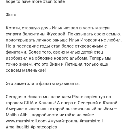
hope to have more #sun tonite
Фото:
Кстати, старшую дочь Илья назвал в честь матери
супруги Валентины Жуковой. Показывать свою семью,
приоткрывать личное раньше Илья Игоревич не любил.
Но в последние годы стал более откровенным с
фанатами. Более того, своих милых детей отец
изобразил на обложке нового альбома. Теперь мы
точно знаем, что это Виви и Летиция, только еще
совсем маленькие!
Это заметили и фанаты музыканта:
Сегодня в Чикаго мы начинаем Pirate copies тур по
городам США и Канады! А вчера в Северной и Южной
Америке вышел наш второй англоязычный альбом —
Malibu Alibi , подробности читайте на сайте
www.mumiytroll.com #мумийтролль #mumiytroll
#malibualibi #piratecopies