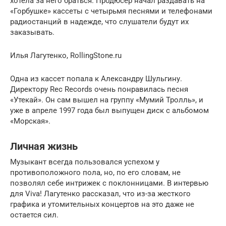
хотела за него браться. Продюсер начал раздавать на
«Горбушке» кассеты с четырьмя песнями и телефонами
радиостанций в надежде, что слушатели будут их
заказывать.
Илья Лагутенко, RollingStone.ru
Одна из кассет попала к Александру Шульгину.
Директору Rec Records очень понравилась песня
«Утекай». Он сам вышел на группу «Мумий Тролль», и
уже в апреле 1997 года был выпущен диск с альбомом
«Морская».
Личная жизнь
Музыкант всегда пользовался успехом у
противоположного пола, но, по его словам, не
позволял себе интрижек с поклонницами. В интервью
для Viva! Лагутенко рассказал, что из-за жесткого
графика и утомительных концертов на это даже не
остается сил.