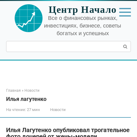
Перейти
Центр Начало
к
контенту
Все о финансовых рынках,
инвестициях, бизнесе, советы
богатых и успешных
Поиск:
Главная
»
Новости
Илья лагутенко
На чтение:
27 мин
Новости
Илья Лагутенко опубликовал трогательное
фото дочерей от жены-модели