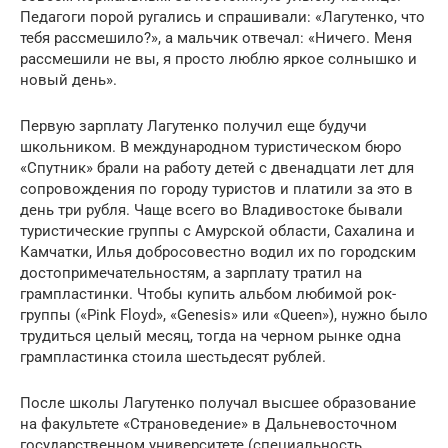
Педагоги порой ругались и спрашивали: «Лагутенко, что
тебя рассмешило?», а мальчик отвечал: «Ничего. Меня
рассмешили не вы, я просто люблю яркое солнышко и
новый день».
Первую зарплату Лагутенко получил еще будучи
школьником. В международном туристическом бюро
«Спутник» брали на работу детей с двенадцати лет для
сопровождения по городу туристов и платили за это в
день три рубля. Чаще всего во Владивостоке бывали
туристические группы с Амурской области, Сахалина и
Камчатки, Илья добросовестно водил их по городским
достопримечательностям, а зарплату тратил на
грампластинки. Чтобы купить альбом любимой рок-
группы («Pink Floyd», «Genesis» или «Queen»), нужно было
трудиться целый месяц, тогда на черном рынке одна
грампластинка стоила шестьдесят рублей.
После школы Лагутенко получал высшее образование
на факультете «Страноведение» в Дальневосточном
государственном университете (специальность