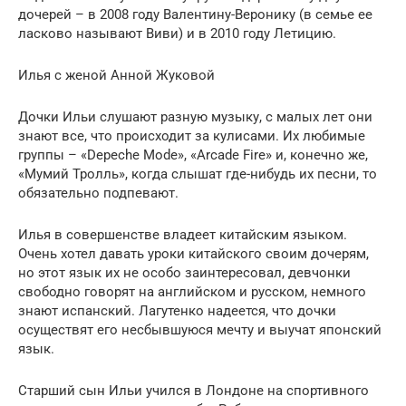
дочерей – в 2008 году Валентину-Веронику (в семье ее
ласково называют Виви) и в 2010 году Летицию.
Илья с женой Анной Жуковой
Дочки Ильи слушают разную музыку, с малых лет они
знают все, что происходит за кулисами. Их любимые
группы – «Depeche Mode», «Arcade Fire» и, конечно же,
«Мумий Тролль», когда слышат где-нибудь их песни, то
обязательно подпевают.
Илья в совершенстве владеет китайским языком.
Очень хотел давать уроки китайского своим дочерям,
но этот язык их не особо заинтересовал, девчонки
свободно говорят на английском и русском, немного
знают испанский. Лагутенко надеется, что дочки
осуществят его несбывшуюся мечту и выучат японский
язык.
Старший сын Ильи учился в Лондоне на спортивного