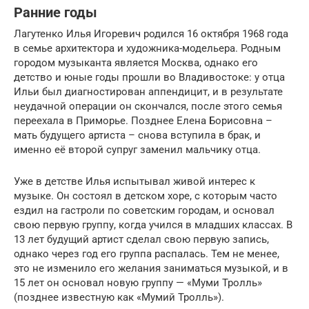
Ранние годы
Лагутенко Илья Игоревич родился 16 октября 1968 года
в семье архитектора и художника-модельера. Родным
городом музыканта является Москва, однако его
детство и юные годы прошли во Владивостоке: у отца
Ильи был диагностирован аппендицит, и в результате
неудачной операции он скончался, после этого семья
переехала в Приморье. Позднее Елена Борисовна –
мать будущего артиста – снова вступила в брак, и
именно её второй супруг заменил мальчику отца.
Уже в детстве Илья испытывал живой интерес к
музыке. Он состоял в детском хоре, с которым часто
ездил на гастроли по советским городам, и основал
свою первую группу, когда учился в младших классах. В
13 лет будущий артист сделал свою первую запись,
однако через год его группа распалась. Тем не менее,
это не изменило его желания заниматься музыкой, и в
15 лет он основал новую группу — «Муми Тролль»
(позднее известную как «Мумий Тролль»).