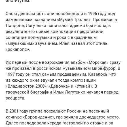
институтам.
Свою деятельность они возобновили в 1996 году под
измененным названием «Мумий Тролль». Проживая в
Лондоне, Лагутенко напитался идеями брит-попа, в
результате его новые композиции представили
сочетание поп-музыки и рока с вкрадчивым
«мяукающим» звучанием. Илья назвал этот стиль
«рокапопс».
Их первый после возрождения альбом «Морская» сразу
же произвел в российском музыкальном мире фурор. В
1997 году он стал самым продаваемым. Казалось, что
из каждого окна звучали тогда композиции
«Владивосток 2000», «Девочка» и «Утекай». В
творческой биографии Ильи Лагутенко начался период
расцвета.
В 2001 году группа поехала от России на песенный
конкурс «Евровидение», где заняла двенадцатое место.
Далее последовала череда гастролей по стране и за