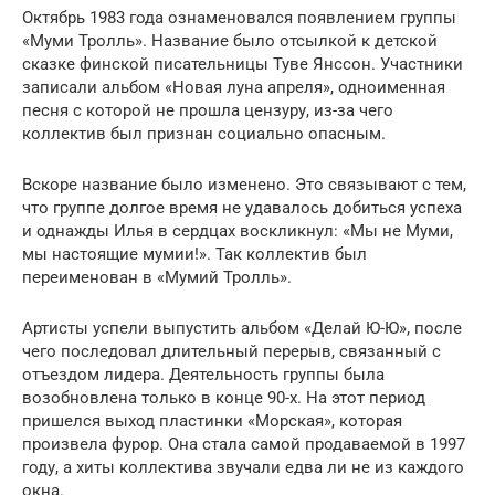
Октябрь 1983 года ознаменовался появлением группы
«Муми Тролль». Название было отсылкой к детской
сказке финской писательницы Туве Янссон. Участники
записали альбом «Новая луна апреля», одноименная
песня с которой не прошла цензуру, из-за чего
коллектив был признан социально опасным.
Вскоре название было изменено. Это связывают с тем,
что группе долгое время не удавалось добиться успеха
и однажды Илья в сердцах воскликнул: «Мы не Муми,
мы настоящие мумии!». Так коллектив был
переименован в «Мумий Тролль».
Артисты успели выпустить альбом «Делай Ю-Ю», после
чего последовал длительный перерыв, связанный с
отъездом лидера. Деятельность группы была
возобновлена только в конце 90-х. На этот период
пришелся выход пластинки «Морская», которая
произвела фурор. Она стала самой продаваемой в 1997
году, а хиты коллектива звучали едва ли не из каждого
окна.