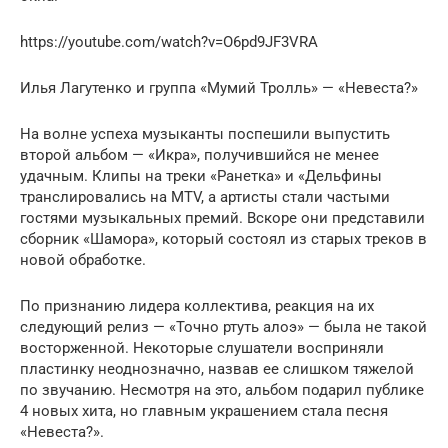
https://youtube.com/watch?v=O6pd9JF3VRA
Илья Лагутенко и группа «Мумий Тролль» — «Невеста?»
На волне успеха музыканты поспешили выпустить
второй альбом — «Икра», получившийся не менее
удачным. Клипы на треки «Ранетка» и «Дельфины
транслировались на MTV, а артисты стали частыми
гостями музыкальных премий. Вскоре они представили
сборник «Шамора», который состоял из старых треков в
новой обработке.
По признанию лидера коллектива, реакция на их
следующий релиз — «Точно ртуть алоэ» — была не такой
восторженной. Некоторые слушатели восприняли
пластинку неоднозначно, назвав ее слишком тяжелой
по звучанию. Несмотря на это, альбом подарил публике
4 новых хита, но главным украшением стала песня
«Невеста?».