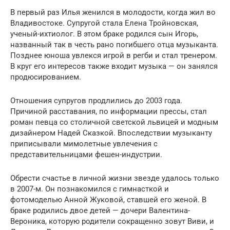
В первый раз Илья женился в молодости, когда жил во
Владивостоке. Супругой стала Елена Тройновская,
ученый-ихтиолог. В этом браке родился сын Игорь,
названный так в честь рано погибшего отца музыканта.
Позднее юноша увлекся игрой в регби и стал тренером.
В круг его интересов также входит музыка — он занялся
продюсированием.
Отношения супругов продлились до 2003 года.
Причиной расставания, по информации прессы, стал
роман певца со столичной светской львицей и модным
дизайнером Надей Сказкой. Впоследствии музыканту
приписывали мимолетные увлечения с
представительницами фешен-индустрии.
Обрести счастье в личной жизни звезде удалось только
в 2007-м. Он познакомился с гимнасткой и
фотомоделью Анной Жуковой, ставшей его женой. В
браке родились двое детей — дочери Валентина-
Вероника, которую родители сокращенно зовут Виви, и