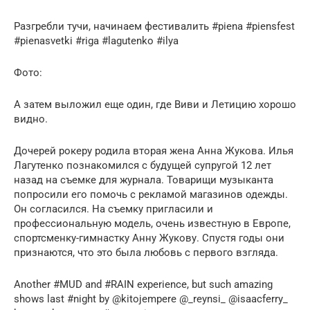
Разгребли тучи, начинаем фестивалить #piena #piensfest
#pienasvetki #riga #lagutenko #ilya
Фото:
А затем выложил еще один, где Виви и Летицию хорошо
видно.
Дочерей рокеру родила вторая жена Анна Жукова. Илья
Лагутенко познакомился с будущей супругой 12 лет
назад на съемке для журнала. Товарищи музыканта
попросили его помочь с рекламой магазинов одежды.
Он согласился. На съемку пригласили и
профессиональную модель, очень известную в Европе,
спортсменку-гимнастку Анну Жукову. Спустя годы они
признаются, что это была любовь с первого взгляда.
Another #MUD and #RAIN experience, but such amazing
shows last #night by @kitojempere @_reynsi_ @isaacferry_