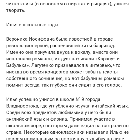
читал книги (в основном о пиратах и рыцарях), учился
творить.
Илья в школьные годы
Вероника Иосифовна была известной в городе
революционеркой, распевавшей хиты баррикад.
Именно она приучила внука к вокалу, вместе они
исполняли романсы, их дуэт называли «Карапуз и
Бабулька». Лагутенко признавался в интервью, что
иногда во время концертов может забыть тексты
собственного сочинения, но вот бабулины романсы
помнит всегда, так глубоко они сидят в его голове.
Илья успешно учился в школе № 9 города
Владивостока, где углубленно изучал китайский язык.
Среди всех предметов любимыми у него были
английский язык и физика. Принимал участие в
школьном хоре, с которым даже ездил на гастроли по
стране. Некоторые одноклассники называли Илью не
совсем нормальным за постоянную улыбку на лице.