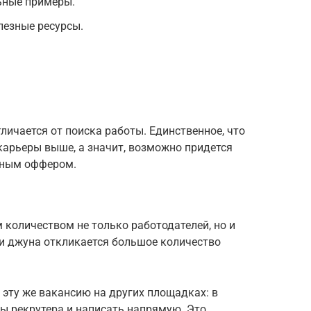
ьные примеры.
лезные ресурсы.
личается от поиска работы. Единственное, что
 карьеры выше, а значит, возможно придется
етным оффером.
 количеством не только работодателей, но и
ли джуна откликается большое количество
 эту же вакансию на других площадках: в
ты рекрутера и написать напрямую. Это