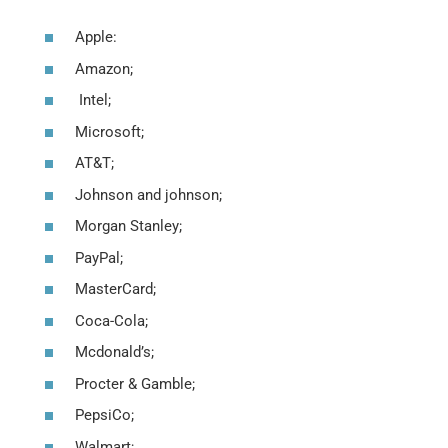
Apple:
Amazon;
Intel;
Microsoft;
AT&T;
Johnson and johnson;
Morgan Stanley;
PayPal;
MasterCard;
Coca-Cola;
Mcdonald’s;
Procter & Gamble;
PepsiCo;
Walmart;