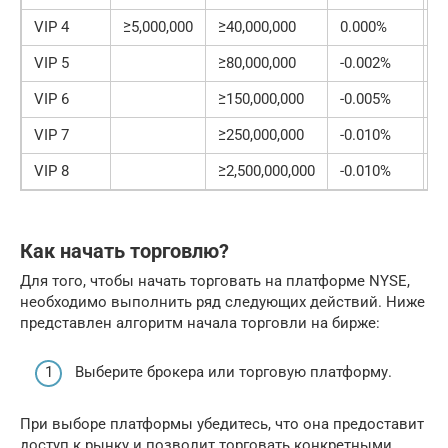
VIP 4
≥5,000,000
≥40,000,000
0.000%
0
VIP 5
≥80,000,000
-0.002%
0
VIP 6
≥150,000,000
-0.005%
0
VIP 7
≥250,000,000
-0.010%
0
VIP 8
≥2,500,000,000
-0.010%
0
Как начать торговлю?
Для того, чтобы начать торговать на платформе NYSE,
необходимо выполнить ряд следующих действий. Ниже
представлен алгоритм начала торговли на бирже:
Выберите брокера или торговую платформу.
При выборе платформы убедитесь, что она предоставит
доступ к рынку и позволит торговать конкретными