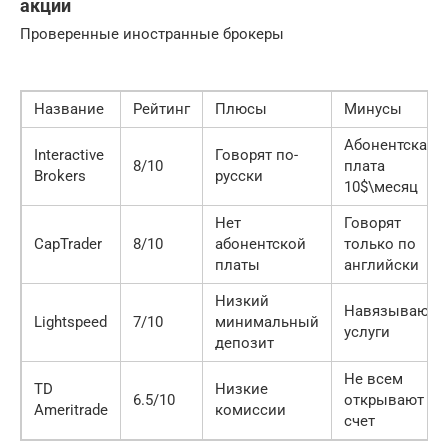
акции
Проверенные иностранные брокеры
Название
Рейтинг
Плюсы
Минусы
Абонентская
Interactive
Говорят по-
8/10
плата
Brokers
русски
10$\месяц
Нет
Говорят
CapTrader
8/10
абонентской
только по
платы
английски
Низкий
Навязывают
Lightspeed
7/10
минимальный
услуги
депозит
Не всем
TD
Низкие
6.5/10
открывают
Ameritrade
комиссии
счет