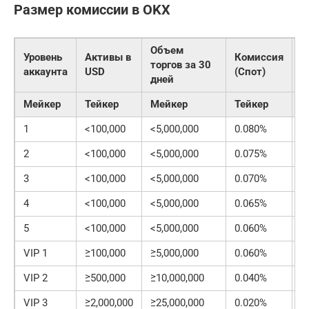
Размер комиссии в OKX
Объем
Уровень
Активы в
Комиссия
К
торгов за 30
аккаунта
USD
(Спот)
(
дней
Мейкер
Тейкер
Мейкер
Тейкер
М
1
<100,000
<5,000,000
0.080%
0
2
<100,000
<5,000,000
0.075%
0
3
<100,000
<5,000,000
0.070%
0
4
<100,000
<5,000,000
0.065%
0
5
<100,000
<5,000,000
0.060%
0
VIP 1
≥100,000
≥5,000,000
0.060%
0
VIP 2
≥500,000
≥10,000,000
0.040%
0
VIP 3
≥2,000,000
≥25,000,000
0.020%
0