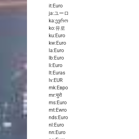
it:Euro
ja:ユーロ
ka:ევრო
ko:유로
ku:Euro
kw:Euro
la:Euro
lb:Euro
li:Euro
lt:Euras
lv:EUR
mk:Евро
mr:युरो
ms:Euro
mt:Ewro
nds:Euro
nl:Euro
nn:Euro