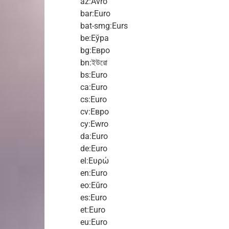
az:Avro
bar:Euro
bat-smg:Eurs
be:Еўра
bg:Евро
bn:ইউরো
bs:Euro
ca:Euro
cs:Euro
cv:Евро
cy:Ewro
da:Euro
de:Euro
el:Ευρώ
en:Euro
eo:Eŭro
es:Euro
et:Euro
eu:Euro