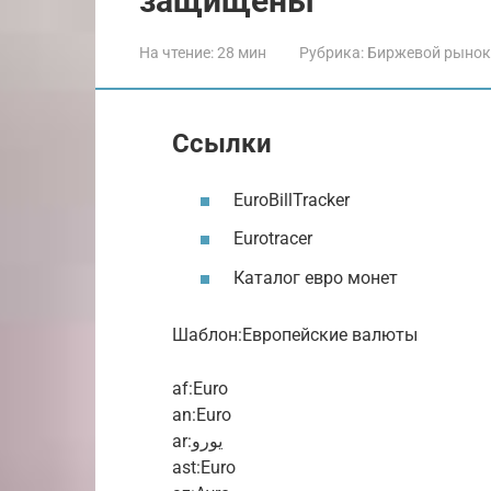
защищены
На чтение:
28 мин
Рубрика:
Биржевой рынок
Ссылки
EuroBillTracker
Eurotracer
Каталог евро монет
Шаблон:Европейские валюты
af:Euro
an:Euro
ar:يورو
ast:Euro