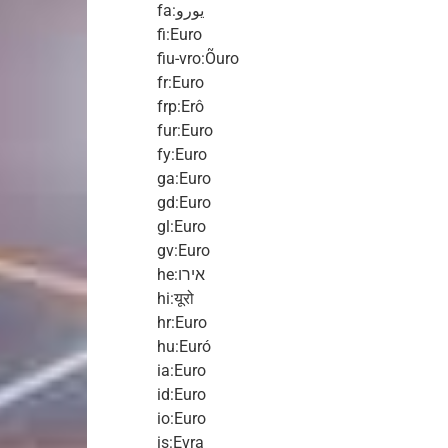
fa:یورو
fi:Euro
fiu-vro:Õuro
fr:Euro
frp:Erô
fur:Euro
fy:Euro
ga:Euro
gd:Euro
gl:Euro
gv:Euro
he:אירו
hi:यूरो
hr:Euro
hu:Euró
ia:Euro
id:Euro
io:Euro
is:Evra