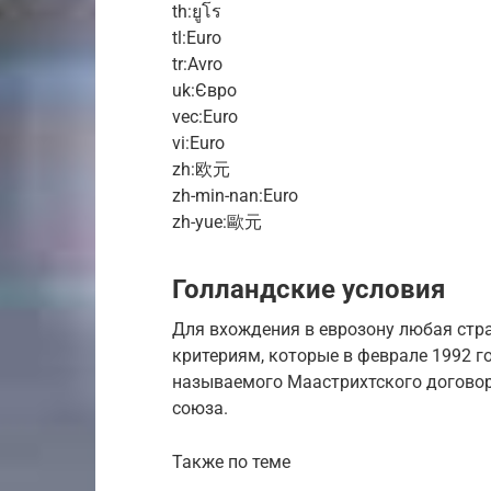
th:ยูโร
tl:Euro
tr:Avro
uk:Євро
vec:Euro
vi:Euro
zh:欧元
zh-min-nan:Euro
zh-yue:歐元
Голландские условия
Для вхождения в еврозону любая стр
критериям, которые в феврале 1992 г
называемого Маастрихтского договор
союза.
Также по теме