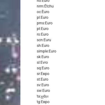
no:Euro
nrm:Étchu
oc:Èuro
pl:Euro
pms:Euro
pt:Euro
ro:Euro
scn:Euru
sh:Euro
simple:Euro
sk:Euro
sl:Evro
sq:Euro
sr:Евро
st:Euro
sv:Euro
sw:Euro
ta:ஐரோ
tg:Евро