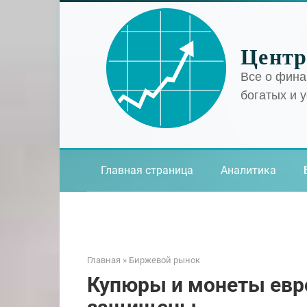
Перейти
к
контенту
Центр
Все о фина
богатых и 
Главная страница
Аналитика
Главная
»
Биржевой рынок
Купюры и монеты евро