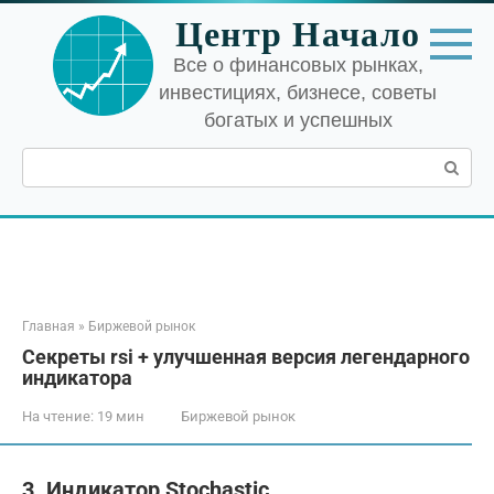
Перейти
Центр Начало
к
контенту
Все о финансовых рынках,
инвестициях, бизнесе, советы
богатых и успешных
Поиск:
Главная
»
Биржевой рынок
Секреты rsi + улучшенная версия легендарного
индикатора
На чтение:
19 мин
Биржевой рынок
3. Индикатор Stochastic