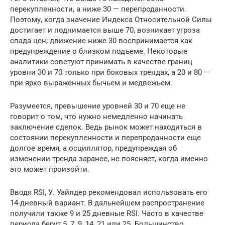
перекупленности, а ниже 30 — перепроданности.
Поэтому, когда значение Индекса Относительной Силы
достигает и поднимается выше 70, возникает угроза
спада цен; движение ниже 30 воспринимается как
предупреждение о близком подъеме. Некоторые
аналитики советуют принимать в качестве границ
уровни 30 и 70 только при боковых трендах, а 20 и 80 —
при ярко выраженных бычьем и медвежьем.
Разумеется, превышение уровней 30 и 70 еще не
говорит о том, что нужно немедленно начинать
заключение сделок. Ведь рынок может находиться в
состоянии перекупленности и перепроданности еще
долгое время, а осциллятор, предупреждая об
изменении тренда заранее, не поясняет, когда именно
это может произойти.
Вводя RSI, У. Уайлдер рекомендовал использовать его
14-дневный вариант. В дальнейшем распространение
получили также 9 и 25 дневные RSI. Часто в качестве
периода берут 5, 7, 9, 14, 21 или 25. Большинство