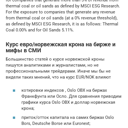
thermal coal or oil sands as defined by MSCI ESG Research.
For the exposure to companies that generate any revenue
from thermal coal or oil sands (at a 0% revenue threshold),
as defined by MSCI ESG Research, it is as follows: Thermal
Coal 0.00% and for Oil Sands 5.11%.
Курс евро/норвежская крона на бирже и
мифы в СМИ
Большинство статей о курсе норвежской кроны
пишутся аналитиками и журналистами, но не
профессиональными трейдерами. Иначе мы бы не
видели таких мнений, что на курс EUR/NOK влияют
котировки индексов , Oslo OBX на биржах
Франкфунта или Осло. Для сравнения приводим
графики курса Oslo OBX и доллар норвежская
крона;
приток/отток капитала на самих биржах Oslo
Bors, Deutsche Borse или Euronext;