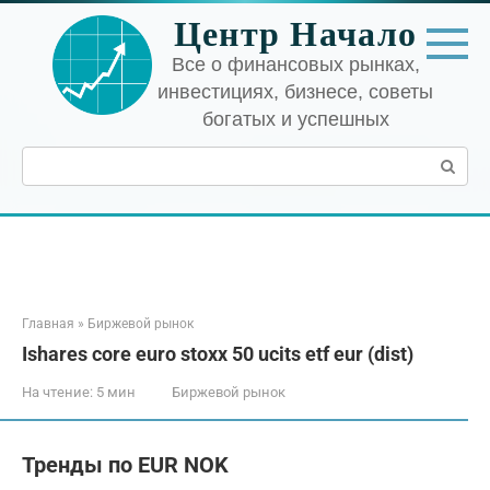
Перейти
Центр Начало
к
контенту
Все о финансовых рынках,
инвестициях, бизнесе, советы
богатых и успешных
Поиск:
Главная
»
Биржевой рынок
Ishares core euro stoxx 50 ucits etf eur (dist)
На чтение:
5 мин
Биржевой рынок
Тренды по EUR NOK