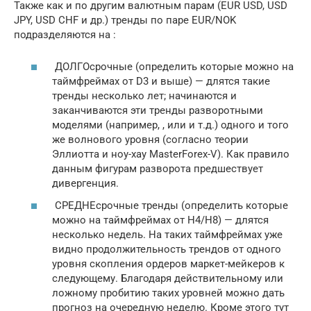
Также как и по другим валютным парам (EUR USD, USD
JPY, USD CHF и др.) тренды по паре EUR/NOK
подразделяются на :
ДОЛГОсрочные (определить которые можно на
таймфреймах от D3 и выше) — длятся такие
тренды несколько лет; начинаются и
заканчиваются эти тренды разворотными
моделями (например, , или и т.д.) одного и того
же волнового уровня (согласно теории
Эллиотта и ноу-хау MasterForex-V). Как правило
данным фигурам разворота предшествует
дивергенция.
СРЕДНЕсрочные тренды (определить которые
можно на таймфреймах от Н4/Н8) — длятся
несколько недель. На таких таймфреймах уже
видно продолжительность трендов от одного
уровня скопления ордеров маркет-мейкеров к
следующему. Благодаря действительному или
ложному пробитию таких уровней можно дать
прогноз на очередную неделю. Кроме этого тут