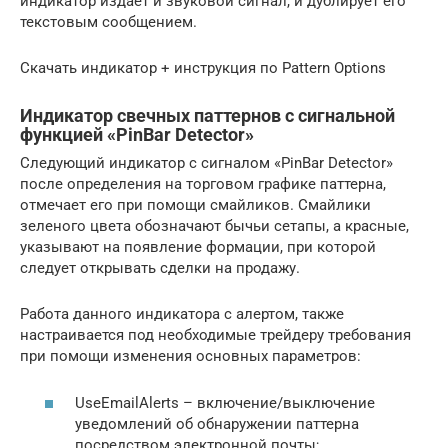
индикатор издает и звуковой сигнал, и дублирует его
текстовым сообщением.
Скачать индикатор + инструкция по Pattern Options
Индикатор свечных паттернов с сигнальной
функцией «PinBar Detector»
Следующий индикатор с сигналом «PinBar Detector»
после определения на торговом графике паттерна,
отмечает его при помощи смайликов. Смайлики
зеленого цвета обозначают бычьи сетапы, а красные,
указывают на появление формации, при которой
следует открывать сделки на продажу.
Работа данного индикатора с алертом, также
настраивается под необходимые трейдеру требования
при помощи изменения основных параметров:
UseEmailAlerts – включение/выключение
уведомлений об обнаружении паттерна
посредством электронной почты;