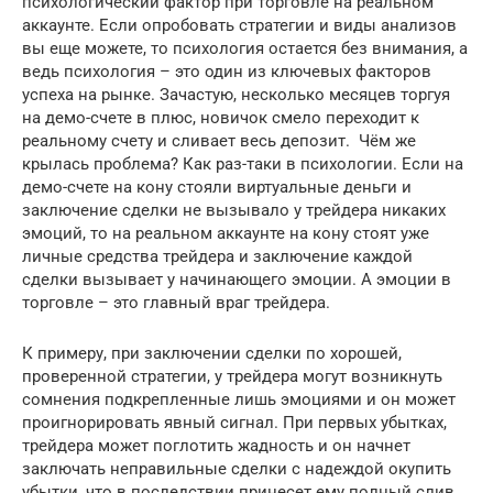
психологический фактор при торговле на реальном
аккаунте. Если опробовать стратегии и виды анализов
вы еще можете, то психология остается без внимания, а
ведь психология – это один из ключевых факторов
успеха на рынке. Зачастую, несколько месяцев торгуя
на демо-счете в плюс, новичок смело переходит к
реальному счету и сливает весь депозит. Чём же
крылась проблема? Как раз-таки в психологии. Если на
демо-счете на кону стояли виртуальные деньги и
заключение сделки не вызывало у трейдера никаких
эмоций, то на реальном аккаунте на кону стоят уже
личные средства трейдера и заключение каждой
сделки вызывает у начинающего эмоции. А эмоции в
торговле – это главный враг трейдера.
К примеру, при заключении сделки по хорошей,
проверенной стратегии, у трейдера могут возникнуть
сомнения подкрепленные лишь эмоциями и он может
проигнорировать явный сигнал. При первых убытках,
трейдера может поглотить жадность и он начнет
заключать неправильные сделки с надеждой окупить
убытки, что в последствии принесет ему полный слив