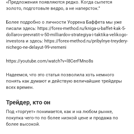
«Предложения появляются редко. Когда сыпется
золото, подготовьте ведро, а не наперсток.”
Более подробно о личности Уоррена Баффета мы уже
писали здесь: https://forex-method.ru/kniga-u-baffet-kak-5-
dollarov-prevratit-v-50-milliardov-strategiya-i-taktika-velikogo-
investora и здесь: https://forex-method.ru/pribylnye-treydery-
nichego-ne-delayut-99-vremeni
https://youtube.com/watch?v=l8CerFMno8s
Надеемся, что это статья позволила хоть немного
понять как думают и действую величайшие трейдеры
всех времен.
Трейдер, кто он
Под «торгует» понимается, как и на любом рынке,
покупка чего-то по более низкой цене и продажа по
более высокой.