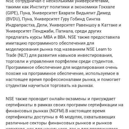
NSE сотрудничал с несколькими университетами,
такими как Институт политики и экономики Гокхале
(GIPE), Пуна, Университет Бхарати Видьяпит Димед
(BVDU), Пуна, Университет Гуру Гобинд Сингха
Индрапрастха, Дели, Университет Равеншоу в Каттаке и
Университет Пенджаби, Патиала, среди других
предлагать курсы MBA и BBA. NSE также предоставила
имитацию программного обеспечения для
моделирования рынка под названием NSE Learn to
Trade (NLT) для развития навыков инвестирования,
торговли и управления портфелем среди студентов.
Программное обеспечение для моделирования очень
похоже на программное обеспечение, используемое в
настоящее время профессионалами рынка, и помогает
студентам научиться торговать на рынках.
NSE также проводит онлайн-экзамены и присуждает
сертификаты в рамках своих программ сертификации на
финансовых рынках (NCFM).В настоящее время
сертификаты доступны в 46 модулях, охватывающих
различные секторы финансовых рынков и рынков
капитала, как для начального, так и для продвинутого