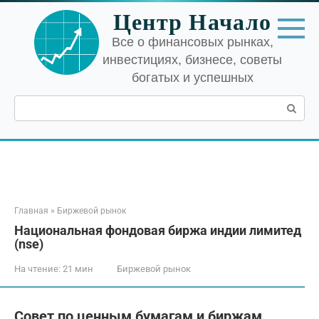
Перейти
Центр Начало
к
контенту
Все о финансовых рынках,
инвестициях, бизнесе, советы
богатых и успешных
Поиск:
Главная
»
Биржевой рынок
Национальная фондовая биржа индии лимитед
(nse)
На чтение:
21 мин
Биржевой рынок
Совет по ценным бумагам и биржам