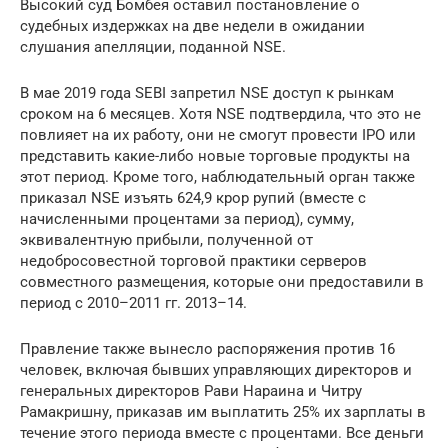
Высокий суд Бомбея оставил постановление о
судебных издержках на две недели в ожидании
слушания апелляции, поданной NSE.
В мае 2019 года SEBI запретил NSE доступ к рынкам
сроком на 6 месяцев. Хотя NSE подтвердила, что это не
повлияет на их работу, они не смогут провести IPO или
представить какие-либо новые торговые продукты на
этот период. Кроме того, наблюдательный орган также
приказал NSE изъять 624,9 крор рупий (вместе с
начисленными процентами за период), сумму,
эквивалентную прибыли, полученной от
недобросовестной торговой практики серверов
совместного размещения, которые они предоставили в
период с 2010–2011 гг. 2013–14.
Правление также вынесло распоряжения против 16
человек, включая бывших управляющих директоров и
генеральных директоров Рави Нараина и Читру
Рамакришну, приказав им выплатить 25% их зарплаты в
течение этого периода вместе с процентами. Все деньги