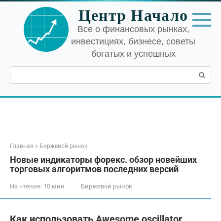
Перейти
Центр Начало
к
контенту
Все о финансовых рынках,
инвестициях, бизнесе, советы
богатых и успешных
Поиск:
Главная
»
Биржевой рынок
Новые индикаторы форекс. обзор новейших
торговых алгоритмов последних версий
На чтение:
10 мин
Биржевой рынок
Как использовать Awesome oscillator