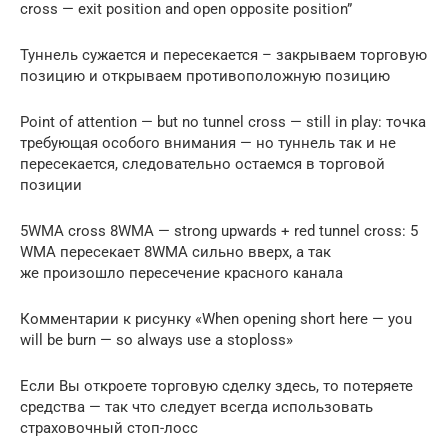
cross — exit position and open opposite position”
Туннель сужается и пересекается – закрываем торговую
позицию и открываем противоположную позицию
Point of attention — but no tunnel cross — still in play: точка
требующая особого внимания — но туннель так и не
пересекается, следовательно остаемся в торговой
позиции
5WMA cross 8WMA — strong upwards + red tunnel cross: 5
WMA пересекает 8WMA сильно вверх, а так
же произошло пересечение красного канала
Комментарии к рисунку «When opening short here — you
will be burn — so always use a stoploss»
Если Вы откроете торговую сделку здесь, то потеряете
средства — так что следует всегда использовать
страховочный стоп-лосс