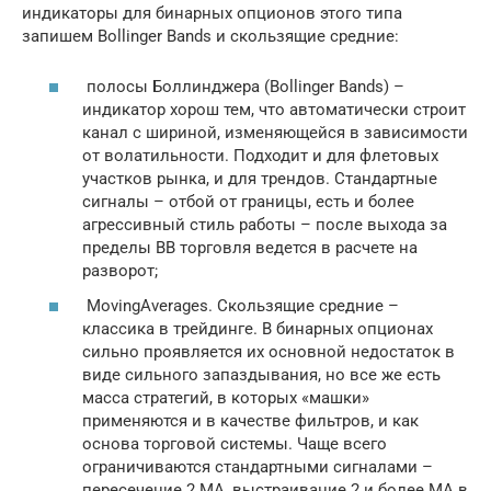
индикаторы для бинарных опционов этого типа
запишем Bollinger Bands и скользящие средние:
полосы Боллинджера (Bollinger Bands) –
индикатор хорош тем, что автоматически строит
канал с шириной, изменяющейся в зависимости
от волатильности. Подходит и для флетовых
участков рынка, и для трендов. Стандартные
сигналы – отбой от границы, есть и более
агрессивный стиль работы – после выхода за
пределы ВВ торговля ведется в расчете на
разворот;
MovingAverages. Скользящие средние –
классика в трейдинге. В бинарных опционах
сильно проявляется их основной недостаток в
виде сильного запаздывания, но все же есть
масса стратегий, в которых «машки»
применяются и в качестве фильтров, и как
основа торговой системы. Чаще всего
ограничиваются стандартными сигналами –
пересечение 2 МА, выстраивание 2 и более МА в