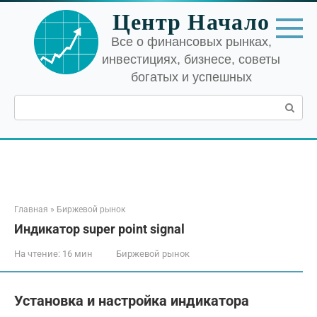
Перейти
Центр Начало
к
контенту
Все о финансовых рынках,
инвестициях, бизнесе, советы
богатых и успешных
Поиск:
Главная
»
Биржевой рынок
Индикатор super point signal
На чтение:
16 мин
Биржевой рынок
Установка и настройка индикатора