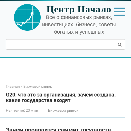
Перейти
Центр Начало
к
контенту
Все о финансовых рынках,
инвестициях, бизнесе, советы
богатых и успешных
Поиск:
Главная
»
Биржевой рынок
G20: что это за организация, зачем создана,
какие государства входят
На чтение:
20 мин
Биржевой рынок
Зачем проводится саммит государств