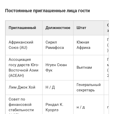
Постоянные приглашенные лица гости
Офи
Приглашенный
Должностное
Штат
зва
Пре
Африканский
Сирил
Южная
(Пр
Союз (AU)
Рамафоса
Африка
)
Ассоциация
Пре
госу дарств Юго-
Нгуен Сюан
мин
Вьетнам
Восточной Азии
Фук
(пр
(АСЕАН)
2020
Генеральный
Лим Джок Хой
Н / Д
секретарь
Совет по
финансовой
Рэндал К.
н / д
пре
стабильности
Куорлз