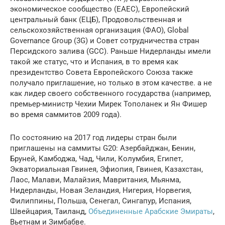
экономическое сообщество (EAEC), Европейский
центральный банк (ЕЦБ), Продовольственная и
сельскохозяйственная организация (ФАО), Global
Governance Group (3G) и Совет сотрудничества стран
Персидского залива (GCC). Раньше Нидерланды имели
такой же статус, что и Испания, в то время как
президентство Совета Европейского Союза также
получало приглашение, но только в этом качестве. а не
как лидер своего собственного государства (например,
премьер-министр Чехии Мирек Тополанек и Ян Фишер
во время саммитов 2009 года).
По состоянию на 2017 год лидеры стран были
приглашены на саммиты G20: Азербайджан, Бенин,
Бруней, Камбоджа, Чад, Чили, Колумбия, Египет,
Экваториальная Гвинея, Эфиопия, Гвинея, Казахстан,
Лаос, Малави, Малайзия, Мавритания, Мьянма,
Нидерланды, Новая Зеландия, Нигерия, Норвегия,
Филиппины, Польша, Сенегал, Сингапур, Испания,
Швейцария, Таиланд,
Объединенные Арабские Эмираты
,
Вьетнам и Зимбабве.