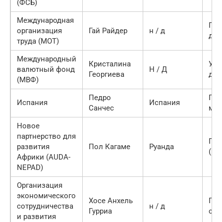
(ФСБ)
Международная
Ген
организация
Гай Райдер
н / д
дир
труда (МОТ)
Международный
Кристалина
Уп
валютный фонд
Н / Д
Георгиева
дир
(МВФ)
Педро
Пре
Испания
Испания
Санчес
мин
Новое
партнерство для
Пре
развития
Пол Кагаме
Руанда
(пр
Африки (AUDA-
NEPAD)
Организация
экономического
Хосе Анхель
Ген
сотрудничества
н / д
Гурриа
сек
и развития