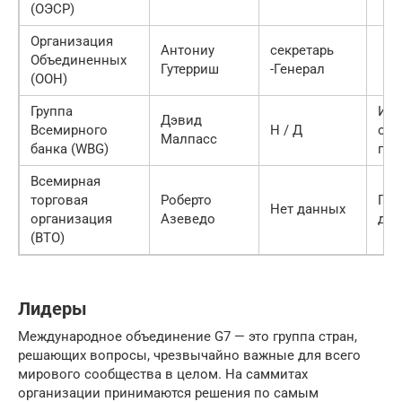
(ОЭСР)
Организация
Антониу
секретарь
Объединенных
Гутерриш
-Генерал
(ООН)
Группа
Ис
Дэвид
Всемирного
Н / Д
обя
Малпасс
банка (WBG)
пре
Всемирная
торговая
Роберто
Ген
Нет данных
организация
Азеведо
дир
(ВТО)
Лидеры
Международное объединение G7 — это группа стран,
решающих вопросы, чрезвычайно важные для всего
мирового сообщества в целом. На саммитах
организации принимаются решения по самым