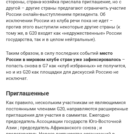
стороны, страна-хозяйка прислала приглашение, но с
другой – другие страны предлагают ограничить участие
России онлайн-выступлением президента. Об
исключении России из клуба речи пока не идет –
против этого выступили некоторые другие страны (к
тому же, в G20 входят как «недружественные» России
государства, так и в целом нейтральные).
Таким образом, в силу последних событий
место
России в мировом клубе стран уже зафиксировалось
–
попасть снова в G7 как «клуб избранных» не получится,
но и из G20 как площадки для дискуссий Россию не
исключат.
Приглашенные
Как правило, нескольким участникам не являющимися
постоянными членами G20, направляются расширенные
приглашения для участия в саммитах. Ежегодно
председатель Ассоциации государств Юго-Восточной
Азии ; председатель Африканского союза ; и
представитель Нового партнерства организаций в