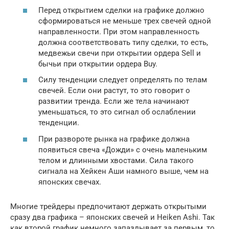
Перед открытием сделки на графике должно
сформироваться не меньше трех свечей одной
направленности. При этом направленность
должна соответствовать типу сделки, то есть,
медвежьи свечи при открытии ордера Sell и
бычьи при открытии ордера Buy.
Силу тенденции следует определять по телам
свечей. Если они растут, то это говорит о
развитии тренда. Если же тела начинают
уменьшаться, то это сигнал об ослаблении
тенденции.
При развороте рынка на графике должна
появиться свеча «Дожди» с очень маленьким
телом и длинными хвостами. Сила такого
сигнала на Хейкен Аши намного выше, чем на
японских свечах.
Многие трейдеры предпочитают держать открытыми
сразу два графика – японских свечей и Heiken Ashi. Так
как второй график немного запаздывает за первым, то