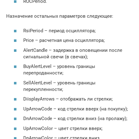
ROCPeriod.
Назначение остальных параметров следующее:
RsiPeriod – период осциллятора;
Price – расчетная цена осциллятора;
AlertCandle – задержка в оповещении после
сигнальной свечи (в свечах);
BuyAlertLevel – уровень границы
перепроданности;
SellAlertLevel – уровень границы
перекупленности;
DiisplayArrows – отображать ли стрелки;
UpArrowCode – код стрелки вверх (на покупку);
DnArrowCode – код стрелки вниз (на пролажу);
UpArrowColor – цвет стрелки вверх;
DnArrowColor – цвет стрелки вниз.