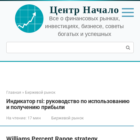
Перейти
Центр Начало
к
контенту
Все о финансовых рынках,
инвестициях, бизнесе, советы
богатых и успешных
Поиск:
Главная
»
Биржевой рынок
Индикатор rsi: руководство по использованию
и получению прибыли
На чтение:
17 мин
Биржевой рынок
Williams Percent Range strategy