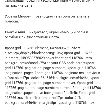
Скользящая средняя (20;сглаженная) – голубая линия
на графике цены.
Уровни Мюррея – разноцветные горизонтальные
полосы.
Хайкен Аши – индикатор, окрашивающий бары в
голубой или фиолетовый цвета.
#post-grid-118766 .element_1489580676029font-
size:12px;display:block;padding:10px; #post-grid-118766
.element_1489580676029:hover#post-grid-118766 .item
background:#c5cacd; /*Write your CSS code here*/#post-
grid-118766 .pagination .page-numbers, #post-grid-118766
.pagination .pager, #post-grid-118766 .paginate.next-previous
a font-size:17px; color:#646464; background:#646464; #post-
grid-118766 .pagination .page-numbers:hover, #post-grid-
118766 .pagination .page-numbers.current, #post-grid-118766
.pagination .pager.active background:#4b4b4b; #post-grid-
118766 .nav-filter .filter font-size:17px; color:#fff;
background:#646464; margin:5px; #post-grid-118766 .nav-