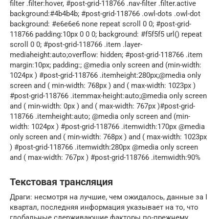
filter .filter:hover, #post-grid-118766 .nav-filter .filter.active
background:#4b4b4b; #post-grid-118766 .owl-dots .owl-dot
background: #e6e6e6 none repeat scroll 0 0; #post-grid-
118766 padding:10px 0 0 0; background: #f5f5f5 url() repeat
scroll 0 0; #post-grid-118766 .item .layer-
mediaheight:auto;overflow: hidden; #post-grid-118766 .item
margin:10px; padding:; @media only screen and (min-width:
1024px ) #post-grid-118766 .itemheight:280px;@media only
screen and ( min-width: 768px ) and ( max-width: 1023px )
#post-grid-118766 .itemmax-height:auto;@media only screen
and ( min-width: 0px ) and ( max-width: 767px )#post-grid-
118766 .itemheight:auto; @media only screen and (min-
width: 1024px ) #post-grid-118766 .itemwidth:170px @media
only screen and ( min-width: 768px ) and ( max-width: 1023px
) #post-grid-118766 .itemwidth:280px @media only screen
and ( max-width: 767px ) #post-grid-118766 .itemwidth:90%
Текстовая трансляция
Драги: несмотря на лучшие, чем ожидалось, данные за I
квартал, последняя информация указывает на то, что
глобальные сдерживающие факторы по-прежнему