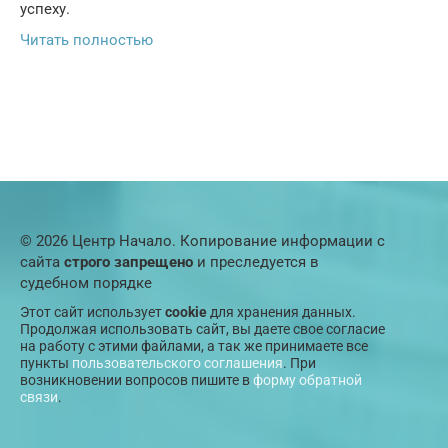
успеху.
Читать полностью
© 2026 Центр Начало. Копирование информации с
сайта
строго запрещено
и преследуется в
судебном порядке
Этот сайт использует
cookie
для хранения данных.
Продолжая использовать сайт, вы даете свое согласие
на работу с этими файлами, а так же принимаете все
пункты
пользовательского соглашения
. При
возникновении вопросов пишите в
форму обратной
связи
.