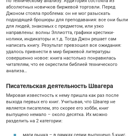
по техническому анализу. Аудитория состояла из
абсолютных новичков биржевой торговли. Перед
Джоном стояла проблема: он не мог разыскать
подходящей брошюры для преподавания: все они были
для людей, знакомых с предметом, или узко
направлены: волны Эллиотта, графики крестики-
нолики, индикаторы и.т.д. Тогда Джон решает сам
написать книгу. Результат превзошел все ожидания:
удалось привнести в мир биржевой литературы
совершенно новое: книга настолько понравилась
читателям, что ее окрестили библией технического
анализа…
Писательская деятельность Швагера
Мировая известность к нему пришла как раз после
выхода первых его книг. Учитывая, что Швагер не
является писателем, это скорее его хобби, книг
выпущено немало – около десятка. Их можно
разделить на 2 категории:
маги рынка – в рамках серии выпущено 5 книг,