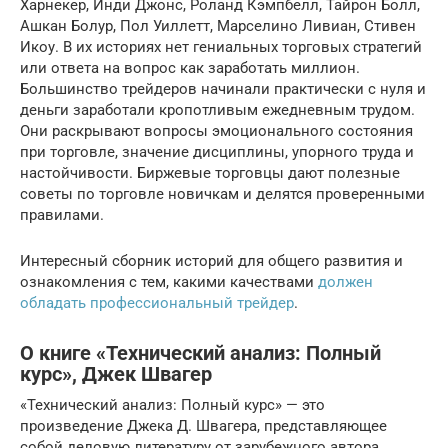
Харнекер, Инди Джонс, Роланд Кэмпбелл, Тайрон Болл,
Ашкан Болур, Пол Уиллетт, Марселино Ливиан, Стивен
Икоу. В их историях нет гениальных торговых стратегий
или ответа на вопрос как заработать миллион.
Большинство трейдеров начинали практически с нуля и
деньги заработали кропотливым ежедневным трудом.
Они раскрывают вопросы эмоционального состояния
при торговле, значение дисциплины, упорного труда и
настойчивости. Биржевые торговцы дают полезные
советы по торговле новичкам и делятся проверенными
правилами.
Интересный сборник историй для общего развития и
ознакомления с тем, какими качествами
должен
обладать профессиональный трейдер
.
О книге «Технический анализ: Полный
курс», Джек Швагер
«Технический анализ: Полный курс» — это
произведение Джека Д. Швагера, представляющее
собой деловую литературу от зарубежного автора.