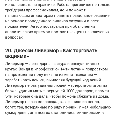
использовать на практике. Работа пригодится не только
трейдерам-профессионалам, но и поможет
начинающим инвесторам принять правильное решение,
на основе проведенного анализа ситуации и всех
показателей. Автор постарался при объяснении
аналитических приемов поставить акцент на ключевых
вопросах.
20. Джесси Ливермор «Как торговать
акциями»
Ливермор — легендарная фигура в спекулятивных
кругах. Войдя в «профессию» 14-ти летним подростком,
на протяжении полу века не изменит желанию —
зарабатывать деньги, вычисляя будущий ход акций.
Ливермор не раз удивлял людей мастерством игры на
бирже: удивил мать – вернув ей 1000 долларов, взамен
5-ти, которые она дала, чтобы помочь сбежать из дома.
Ливермор не раз возрождал, как феникс из пепла,
богатства, потерянные по ряду причин. Имея небольшую
сумму денег, они всегда становились миллионами в