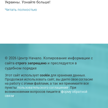
Украины. Узнайте больше!
Читать полностью
© 2026 Центр Начало. Копирование информации с
сайта
строго запрещено
и преследуется в
судебном порядке
Этот сайт использует
cookie
для хранения данных.
Продолжая использовать сайт, вы даете свое согласие
на работу с этими файлами, а так же принимаете все
пункты
пользовательского соглашения
. При
возникновении вопросов пишите в
форму обратной
связи
.