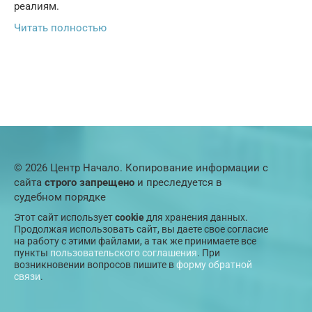
реалиям.
Читать полностью
© 2026 Центр Начало. Копирование информации с
сайта
строго запрещено
и преследуется в
судебном порядке
Этот сайт использует
cookie
для хранения данных.
Продолжая использовать сайт, вы даете свое согласие
на работу с этими файлами, а так же принимаете все
пункты
пользовательского соглашения
. При
возникновении вопросов пишите в
форму обратной
связи
.