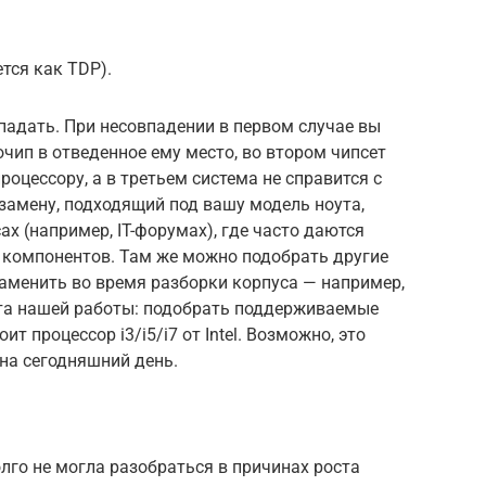
тся как TDP).
адать. При несовпадении в первом случае вы
чип в отведенное ему место, во втором чипсет
оцессору, а в третьем система не справится с
замену, подходящий под вашу модель ноута,
х (например, IT-форумах), где часто даются
 компонентов. Там же можно подобрать другие
аменить во время разборки корпуса — например,
ыта нашей работы: подобрать поддерживаемые
ит процессор i3/i5/i7 от Intel. Возможно, это
на сегодняшний день.
олго не могла разобраться в причинах роста