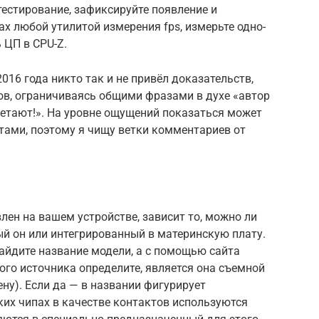
тестирование, зафиксируйте появление и
х любой утилитой измерения fps, измерьте одно-
 ЦП в CPU-Z.
016 года никто так и не привёл доказательств,
ов, ограничиваясь общими фразами в духе «автор
 летают!». На уровне ощущений показаться может
ктами, поэтому я чищу ветки комментариев от
влен на вашем устройстве, зависит то, можно ли
ый он или интегрированный в материнскую плату.
найдите название модели, а с помощью сайта
ого источника определите, является она съемной
ену). Если да — в названии фигурирует
таких чипах в качестве контактов используются