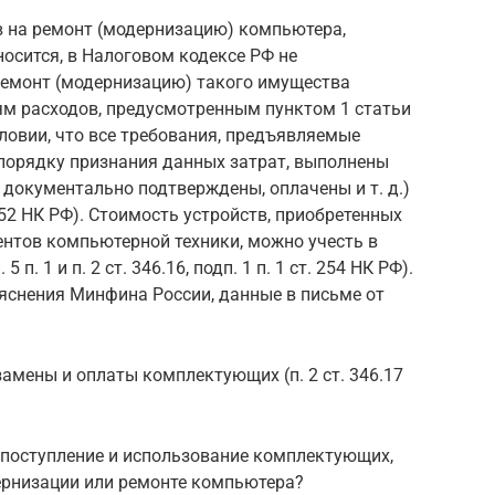
в на ремонт (модернизацию) компьютера,
осится, в Налоговом кодексе РФ не
ремонт (модернизацию) такого имущества
ям расходов, предусмотренным пунктом 1 статьи
словии, что все требования, предъявляемые
 порядку признания данных затрат, выполнены
документально подтверждены, оплачены и т. д.)
 ст. 252 НК РФ). Стоимость устройств, приобретенных
нтов компьютерной техники, можно учесть в
п. 1 и п. 2 ст. 346.16, подп. 1 п. 1 ст. 254 НК РФ).
яснения Минфина России, данные в письме от
амены и оплаты комплектующих (п. 2 ст. 346.17
 поступление и использование комплектующих,
ернизации или ремонте компьютера?