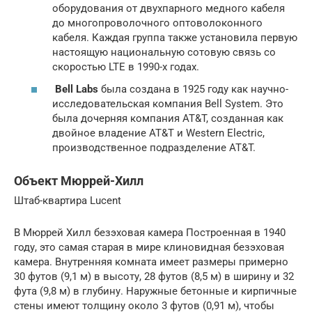
оборудования от двухпарного медного кабеля
до многопроволочного оптоволоконного
кабеля. Каждая группа также установила первую
настоящую национальную сотовую связь со
скоростью LTE в 1990-х годах.
Bell Labs
была создана в 1925 году как научно-
исследовательская компания Bell System. Это
была дочерняя компания AT&T, созданная как
двойное владение AT&T и Western Electric,
производственное подразделение AT&T.
Объект Мюррей-Хилл
Штаб-квартира Lucent
В Мюррей Хилл безэховая камера Построенная в 1940
году, это самая старая в мире клиновидная безэховая
камера. Внутренняя комната имеет размеры примерно
30 футов (9,1 м) в высоту, 28 футов (8,5 м) в ширину и 32
фута (9,8 м) в глубину. Наружные бетонные и кирпичные
стены имеют толщину около 3 футов (0,91 м), чтобы