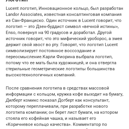
Lucent логотип, Инновационное кольцо, был разработан
Landor Associates, известная консалтинговая компания
из Сан-Франциско. Один источник в Lucent говорит, что
логотип — это Дзен-буддист символ «вечной истины»,
Enso, повернул на 90 градусов и доработал. Другой
источник говорит, что это мифический уроборос, а змея
держит свой хвост во рту. Говорят, что логотип Lucent
символизирует постоянное воссоздание и
переосмысление.Карли Фиорина выбрала логотип,
потому что ее мать была художницей, и она отвергла
стерильные геометрические логотипы большинства
высокотехнологичных компаний.
После сравнения логотипа в средствах массовой
информации с кольцом, кружка кофе выходит на бумагу,
Дилберт
комикс показал Догберт как консультант,
которому переплачивали, при разработке нового
логотипа компании; он берет лист бумаги, на котором
стояла его кофейная чашка, и называет его
«Коричневое кольцо качества». Комментатор по