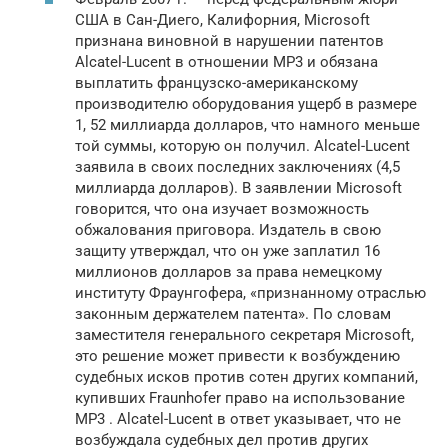
США в Сан-Диего, Калифорния, Microsoft
признана виновной в нарушении патентов
Alcatel-Lucent в отношении MP3 и обязана
выплатить французско-американскому
производителю оборудования ущерб в размере
1, 52 миллиарда долларов, что намного меньше
той суммы, которую он получил. Alcatel-Lucent
заявила в своих последних заключениях (4,5
миллиарда долларов). В заявлении Microsoft
говорится, что она изучает возможность
обжалования приговора. Издатель в свою
защиту утверждал, что он уже заплатил 16
миллионов долларов за права немецкому
институту Фраунгофера, «признанному отраслью
законным держателем патента». По словам
заместителя генерального секретаря Microsoft,
это решение может привести к возбуждению
судебных исков против сотен других компаний,
купивших Fraunhofer право на использование
MP3 . Alcatel-Lucent в ответ указывает, что не
возбуждала судебных дел против других