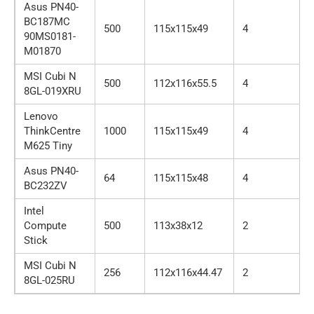
Asus PN40-
BC187MC
500
115х115х49
4
90MS0181-
M01870
MSI Cubi N
500
112х116х55.5
4
8GL-019XRU
Lenovo
ThinkCentre
1000
115х115х49
4
M625 Tiny
Asus PN40-
64
115х115х48
4
BC232ZV
Intel
Compute
500
113х38х12
2
Stick
MSI Cubi N
256
112х116х44.47
2
8GL-025RU