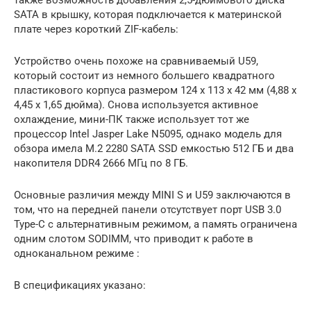
также возможность добавления 2,5-дюймового диска
SATA в крышку, которая подключается к материнской
плате через короткий ZIF-кабель:
Устройство очень похоже на сравниваемый U59,
который состоит из немного большего квадратного
пластикового корпуса размером 124 x 113 x 42 мм (4,88 x
4,45 x 1,65 дюйма). Снова используется активное
охлаждение, мини-ПК также использует тот же
процессор Intel Jasper Lake N5095, однако модель для
обзора имела M.2 2280 SATA SSD емкостью 512 ГБ и два
накопителя DDR4 2666 МГц по 8 ГБ.
Основные различия между MINI S и U59 заключаются в
том, что на передней панели отсутствует порт USB 3.0
Type-C с альтернативным режимом, а память ограничена
одним слотом SODIMM, что приводит к работе в
одноканальном режиме :
В спецификациях указано: