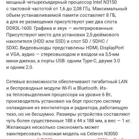
мощный четырехъядерный процессор Intel N3150
с тактовой частотой от 1,6 до 2,08 ГГц. Максимальный
объем устанавливаемой памяти составляет 8 ГБ,
а для ее размещения присутствуют уже два слота
DDR3L-1600. Графика и звук — интегрированные.
Присутствуют место для установки 2,5-дюймового
накопителя (HDD или SSD) и слот SD / SDHC /
SDXC. Видеовыходы представлены HDMI, DisplayPort
и VGA, аудио — стереовыходом и входом на 3,5-мм
мини-джеках, а порты USB: одним Type-C, двумя 3.0
и одним 2.0.
Сетевые возможности обеспечивают гигабитный LAN
и беспроводные модули Wi-Fi и Bluetooth. Из-
за тепловыделения процессора на уровне 6 Вт,
производитель установил на борт простую систему
охлаждения из вентилятора и радиатора, работающую
тихо, но не бесшумно. Размеры устройства составляют
чуть более существенные 188 x 44 x 188 мм, а вес — 1 кг.
Желающих несколько сэкономить может
заинтересовать похожая модель на Celeron N3050