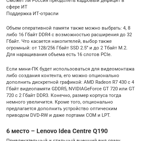
Сможет ли Россия преодолеть кадровый дефицит в
сфере ИТ
Поддержка ИТ-отрасли
Объем оперативной памяти также можно выбрать: 4, 8
либо 16 Гбайт DDR4 с возможностью расширения до 32
Гбайт. Что касается накопителей, выбор также
огромный: от 128/256 Гбайт SSD 2.5” и до 2 Тбайт M.2.
Для наращивания объема есть 16 слотов PCIe.
Если мини-ПК будет использоваться для видеомонтажа
либо создания контента, его можно опционально
дополнить дискретной графикой: AMD Radeon R7 430 с 4
Гбайт видеопамяти GDDR5, NVIDIAGeForce GT 720 или GT
720 с 2 Гбайт DDR3. Конечно, размер корпуса тогда
немного увеличится. Кроме того, опционально
предлагается дополнить устройство оптическим
приводом DVD-RW и даже портами COM и LPT.
6 место – Lenovo Idea Centre Q190
Привлекательный и стильный внешний вид сразу