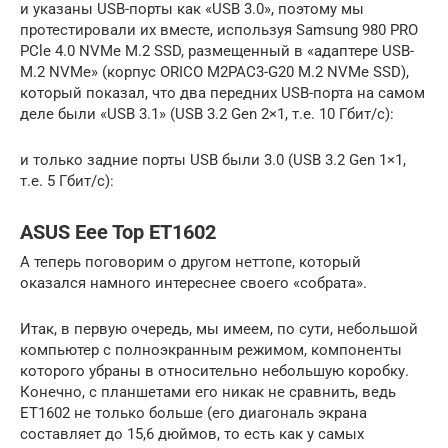
и указаны USB-порты как «USB 3.0», поэтому мы
протестировали их вместе, используя Samsung 980 PRO
PCle 4.0 NVMe M.2 SSD, размещенный в «адаптере USB-
M.2 NVMe» (корпус ORICO M2PAC3-G20 M.2 NVMe SSD),
который показал, что два передних USB-порта на самом
деле были «USB 3.1» (USB 3.2 Gen 2×1, т.е. 10 Гбит/с):
и только задние порты USB были 3.0 (USB 3.2 Gen 1×1,
т.е. 5 Гбит/с):
ASUS Eee Top ET1602
А теперь поговорим о другом неттопе, который
оказался намного интереснее своего «собрата».
Итак, в первую очередь, мы имеем, по сути, небольшой
компьютер с полноэкранным режимом, компоненты
которого убраны в относительно небольшую коробку.
Конечно, с планшетами его никак не сравнить, ведь
ET1602 не только больше (его диагональ экрана
составляет до 15,6 дюймов, то есть как у самых