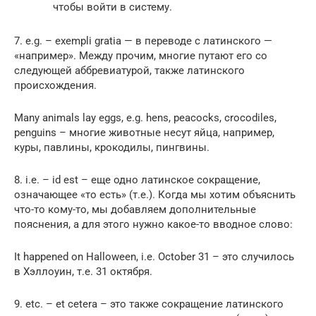
чтобы войти в систему.
7. e.g. – exempli gratia — в переводе с латинского —
«например». Между прочим, многие путают его со
следующей аббревиатурой, также латинского
происхождения.
Many animals lay eggs, e.g. hens, peacocks, crocodiles,
penguins – многие животные несут яйца, например,
куры, павлины, крокодилы, пингвины.
8. i.e. – id est – еще одно латинское сокращение,
означающее «то есть» (т.е.). Когда мы хотим объяснить
что-то кому-то, мы добавляем дополнительные
пояснения, а для этого нужно какое-то вводное слово:
It happened on Halloween, i.e. October 31 – это случилось
в Хэллоуин, т.е. 31 октября.
9. etc. – et cetera – это также сокращение латинского