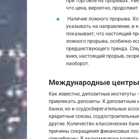
при торговле на прорывах. Ув
что цена, вероятно, продолжит
Наличие ложного прорыва. Хо
указывать на направление, в 
показывает, что настоящий пр
ложного прорыва, особенно е
предшествующего тренда. Сле
вниз, настоящий прорыв, скоре
наоборот.
Международные центры 
Как известно, депозитные институты
привлекать депозиты. К депозитным 
банки, но и ссудосберегательные асс
кредитные союзы, ссудостроительные
другие. Количество классических бан
причины сокращения финансовых поср
специфичны. В экономически развиты