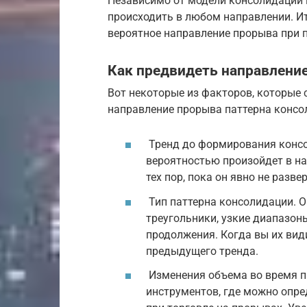
Независимо от модели консолидации 
происходить в любом направлении. Ит
вероятное направление прорыва при п
Как предвидеть направлени
Вот некоторые из факторов, которые 
направление прорыва паттерна консо
Тренд до формирования консо
вероятностью произойдет в на
тех пор, пока он явно не разве
Тип паттерна консолидации. О
треугольники, узкие диапазо
продолжения. Когда вы их види
предыдущего тренда.
Изменения объема во время пр
инструментов, где можно опре