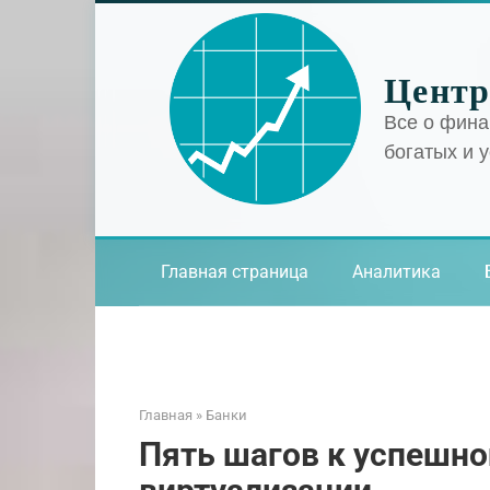
Перейти
к
контенту
Центр
Все о фина
богатых и 
Главная страница
Аналитика
Главная
»
Банки
Пять шагов к успешно