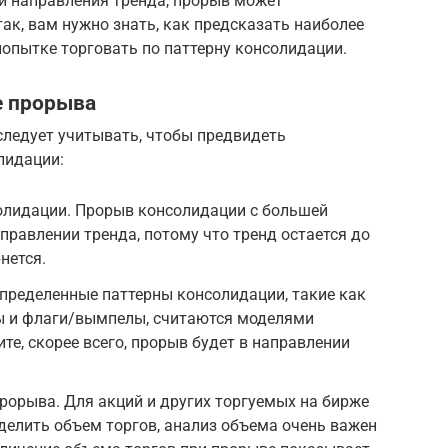
и направления тренда, прорыв может
ак, вам нужно знать, как предсказать наиболее
опытке торговать по паттерну консолидации.
е прорыва
следует учитывать, чтобы предвидеть
лидации:
лидации. Прорыв консолидации с большей
правлении тренда, потому что тренд остается до
рнется.
пределенные паттерны консолидации, такие как
ны и флаги/вымпелы, считаются моделями
те, скорее всего, прорыв будет в направлении
орыва. Для акций и других торгуемых на бирже
делить объем торгов, анализ объема очень важен