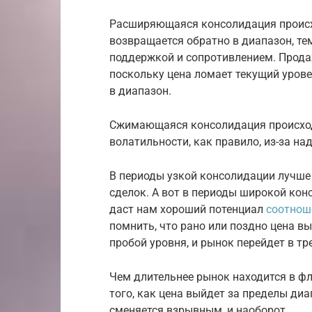
Расширяющаяся консолидация происхо
возвращается обратно в диапазон, т
поддержкой и сопротивлением. Продаж
поскольку цена ломает текущий урове
в диапазон.
Сжимающаяся консолидация происходи
волатильности, как правило, из-за н
В периоды узкой консолидации лучше
сделок. А вот в периоды широкой кон
даст нам хороший потенциал
соотнош
помнить, что рано или поздно цена в
пробой уровня, и рынок перейдет в т
Чем длительнее рынок находится в фл
того, как цена выйдет за пределы ди
сменяется взрывным, и наоборот.