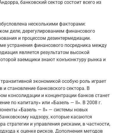
Андорра, банковский сектор состоит всего из
обусловлена несколькими факторами:
ком деле, дерегулированием финансового
рования и процессом дезинтермедиации.
рме устранения финансового посредника между
едиация является результатом высокой
 которой заемщики знают конъюнктуру рынка и
с транзитивной экономикой особую роль играет
 и становление банковского сектора. В
м консолидации и концентрации банков станет
ие по капиталу» или «Базель — II». В 2008 г.
оненты «Базель — II» — системы новых
 банковскому надзору, которые касаются
а стратегии и управления рисками, в частности,
одхода к оценке рисков. Дополнения методов