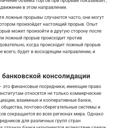
еличение объема торгов при прорыве показывает,
 движение в этом направлении.
тя ложные прорывы случаются часто, они могут
котором произойдет настоящий прорыв. Опыт
орыв может произойти в другую сторону после
сли ложный прорыв происходит против
довательно, когда происходит ложный прорыв
е всего, будет в восходящем направлении, и
банковской консолидации
 — это финансовые посредники, имеющие право
институтам относятся не только коммерческие
оциации, взаимные и кооперативные банки,
 общества, почтово-сберегательные системы и
ков сокращается во всех регионах мира. Однако
едников для различных групп стран
х странах банки укрупняются вследствие сделок