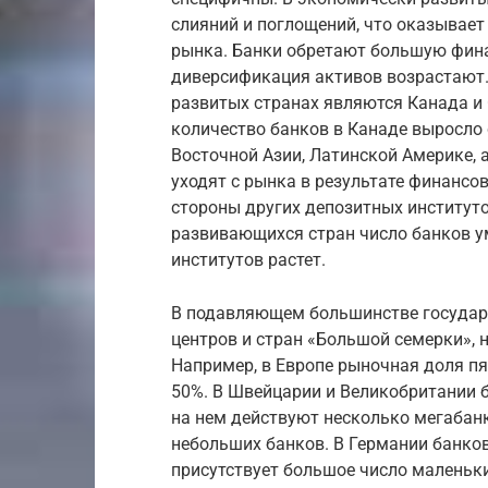
слияний и поглощений, что оказывае
рынка. Банки обретают большую фина
диверсификация активов возрастают.
развитых странах являются Канада и С
количество банков в Канаде выросло с 
Восточной Азии, Латинской Америке, 
уходят с рынка в результате финансо
стороны других депозитных институто
развивающихся стран число банков у
институтов растет.
В подавляющем большинстве государ
центров и стран «Большой семерки», 
Например, в Европе рыночная доля пя
50%. В Швейцарии и Великобритании 
на нем действуют несколько мегабан
небольших банков. В Германии банко
присутствует большое число маленьк