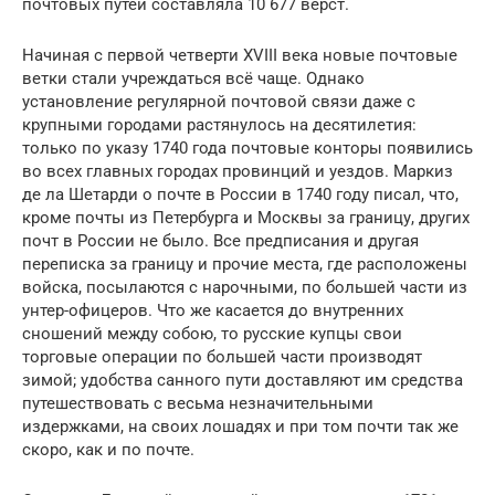
почтовых путей составляла 10 677 вёрст.
Начиная с первой четверти XVIII века новые почтовые
ветки стали учреждаться всё чаще. Однако
установление регулярной почтовой связи даже с
крупными городами растянулось на десятилетия:
только по указу 1740 года почтовые конторы появились
во всех главных городах провинций и уездов. Маркиз
де ла Шетарди о почте в России в 1740 году писал, что,
кроме почты из Петербурга и Москвы за границу, других
почт в России не было. Все предписания и другая
переписка за границу и прочие места, где расположены
войска, посылаются с нарочными, по большей части из
унтер-офицеров. Что же касается до внутренних
сношений между собою, то русские купцы свои
торговые операции по большей части производят
зимой; удобства санного пути доставляют им средства
путешествовать с весьма незначительными
издержками, на своих лошадях и при том почти так же
скоро, как и по почте.