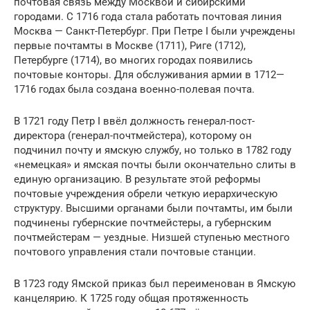
почтовая связь между Москвой и сибирскими
городами. С 1716 года стала работать почтовая линия
Москва — Санкт-Петербург. При Петре I были учреждены
первые почтамты в Москве (1711), Риге (1712),
Петербурге (1714), во многих городах появились
почтовые конторы. Для обслуживания армии в 1712—
1716 годах была создана военно-полевая почта.
В 1721 году Петр I ввёл должность генерал-пост-
директора (генерал-почтмейстера), которому он
подчинил почту и ямскую службу, но только в 1782 году
«немецкая» и ямская почты были окончательно слиты в
единую организацию. В результате этой реформы
почтовые учреждения обрели четкую иерархическую
структуру. Высшими органами были почтамты, им были
подчинены губернские почтмейстеры, а губернским
почтмейстерам — уездные. Низшей ступенью местного
почтового управления стали почтовые станции.
В 1723 году Ямской приказ был переименован в Ямскую
канцелярию. К 1725 году общая протяженность