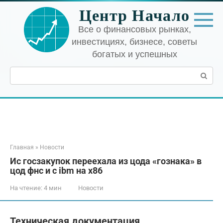
Перейти
Центр Начало
к
контенту
Все о финансовых рынках,
инвестициях, бизнесе, советы
богатых и успешных
Поиск:
Главная
»
Новости
Ис госзакупок переехала из цода «гознака» в
цод фнс и с ibm на x86
На чтение:
4 мин
Новости
Техническая документация