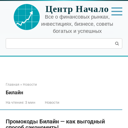
Перейти
Центр Начало
к
контенту
Все о финансовых рынках,
инвестициях, бизнесе, советы
богатых и успешных
Поиск:
Главная
»
Новости
Билайн
На чтение:
3 мин
Новости
Промокоды Билайн — как выгодный
способ сэкономить!